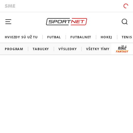
HVIEZDY SÚ UŽ TU
FUTBAL
FUTBALNET
HOKEJ
TENIS
PROGRAM
TABUĽKY
VÝSLEDKY
VŠETKY TÍMY
SLOVEN