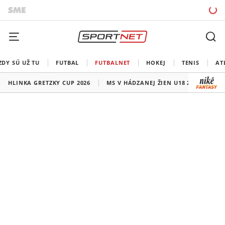
ZDY SÚ UŽ TU
FUTBAL
FUTBALNET
HOKEJ
TENIS
AT
HLINKA GRETZKY CUP 2026
MS V HÁDZANEJ ŽIEN U18 2026
HO