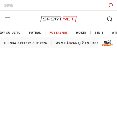
ZDY SÚ UŽ TU
FUTBAL
FUTBALNET
HOKEJ
TENIS
AT
HLINKA GRETZKY CUP 2026
MS V HÁDZANEJ ŽIEN U18 2026
HO