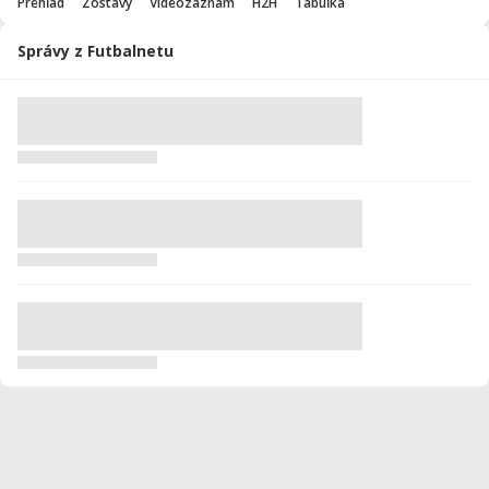
Prehľad
Zostavy
Videozáznam
H2H
Tabuľka
Správy z Futbalnetu