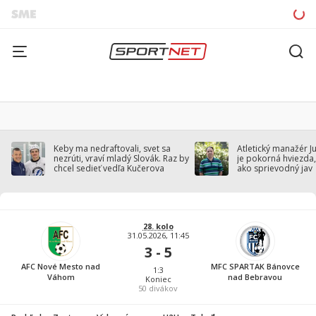
Keby ma nedraftovali, svet sa
Atletický manažér J
nezrúti, vraví mladý Slovák. Raz by
je pokorná hviezda,
chcel sedieť vedľa Kučerova
ako sprievodný jav
28. kolo
31.05.2026, 11:45
3 - 5
AFC Nové Mesto nad
MFC SPARTAK Bánovce
1:3
Váhom
nad Bebravou
Koniec
50
divákov