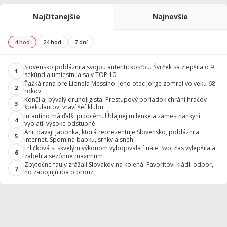
Najčítanejšie
Najnovšie
4 hod
24 hod
7 dní
Slovensko pobláznila svojou autentickosťou. Švrček sa zlepšila o 9
1
sekúnd a umiestnila sa v TOP 10
Ťažká rana pre Lionela Messiho. Jeho otec Jorge zomrel vo veku 68
2
rokov
Končí aj bývalý druholigista. Prestupový poriadok chráni hráčov-
3
špekulantov, vraví šéf klubu
Infantino má ďalší problém. Údajnej milenke a zamestnankyni
4
vyplatil vysoké odstupné
Ani, davaj! Japonka, ktorá reprezentuje Slovensko, pobláznila
5
internet. Spomína babku, srnky a sneh
Frličková si skvelým výkonom vybojovala finále. Svoj čas vylepšila a
6
zabehla sezónne maximum
Zbytočné fauly zrážali Slovákov na kolená. Favoritovi kládli odpor,
7
no zabojujú iba o bronz