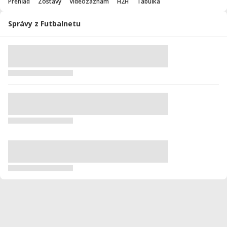
Prehľad
Zostavy
Videozáznam
H2H
Tabuľka
Správy z Futbalnetu