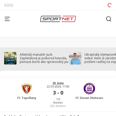
Atletický manažér Juck:
Ukrajinský olympionik
Zapletalová je pokorná hviezda,
videa: Viem si zarobiť,
peniaze berie ako sprievodný jav
pošlem radšej na voj
23. kolo
22.05.2026, 17:00
3 - 0
FC Topoľčany
FC Slovan Hlohovec
1:0
Koniec
220
divákov