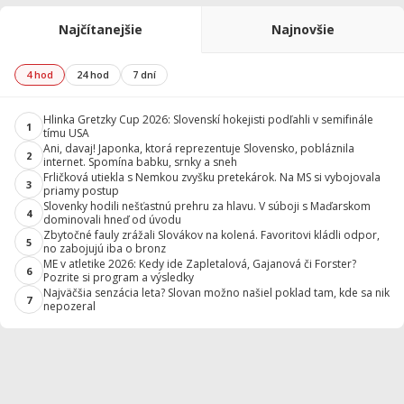
Najčítanejšie
Najnovšie
4 hod
24 hod
7 dní
Hlinka Gretzky Cup 2026: Slovenskí hokejisti podľahli v semifinále
1
tímu USA
Ani, davaj! Japonka, ktorá reprezentuje Slovensko, pobláznila
2
internet. Spomína babku, srnky a sneh
Frličková utiekla s Nemkou zvyšku pretekárok. Na MS si vybojovala
3
priamy postup
Slovenky hodili nešťastnú prehru za hlavu. V súboji s Maďarskom
4
dominovali hneď od úvodu
Zbytočné fauly zrážali Slovákov na kolená. Favoritovi kládli odpor,
5
no zabojujú iba o bronz
ME v atletike 2026: Kedy ide Zapletalová, Gajanová či Forster?
6
Pozrite si program a výsledky
Najväčšia senzácia leta? Slovan možno našiel poklad tam, kde sa nik
7
nepozeral