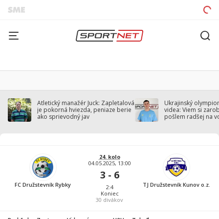
Atletický manažér Juck: Zapletalová
Ukrajinský olympion
je pokorná hviezda, peniaze berie
videa: Viem si zarobi
ako sprievodný jav
pošlem radšej na v
24. kolo
04.05.2025, 13:00
3 - 6
FC Družstevník Rybky
TJ Družstevník Kunov o.z.
2:4
Koniec
30
divákov