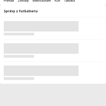
Prehľad
Zostavy
Videozáznam
H2H
Tabuľka
Správy z Futbalnetu