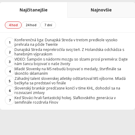
Najčítanejšie
Najnovšie
4 hod
24 hod
7 dní
Konferenčná liga: Dunajská Streda v treťom predkole vysoko
1
prehrala na pôde Twente
Dunajská Streda neprekročila svoj tieň. Z Holandska odchádza s
2
hanebným výpraskom
VIDEO: Šampión s nádormi mozgu so slzami prosí premiéra: Dajte
3
nám šancu bojovať o naše životy
Mladé Slovenky na MS nebudú bojovať o medaily, štvrťfinále sa
4
skončilo sklamaním
Záhadný talent slovenskej atletiky odštartoval MS výborne. Mladá
5
bežkyňa sa predstaví vo finále
Slovenský brankár predčasne končí v tíme KHL, dohodol sa na
6
rozviazaní zmluvy
Keď Slováci hrali fantastický hokej. Slafkovského generácia v
7
semifinále rozdrvila Fínov