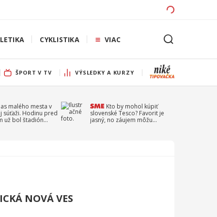
LETIKA
CYKLISTIKA
VIAC
ŠPORT V TV
VÝSLEDKY A KURZY
pas malého mesta v
Kto by mohol kúpiť
j súťaži. Hodinu pred
slovenské Tesco? Favorit je
 už bol štadión
jasný, no záujem môžu
ý
prejaviť aj ďalší
ICKÁ NOVÁ VES