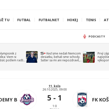
UŽ TU
FUTBAL
FUTBALNET
HOKEJ
TENIS
AT
PODCASTY
olympionik z
Keď sme nedali Nemcom
Prvý zá
idea: Viem si
desiatku, behali sme schody.
najvyšše
-tisíc pošlem radšej
Sutter sa mi ani nepozdravil,
výkopom
spomína Droppa
uzavret
11. kolo
26.10.2025, 09:00
5 - 1
DEMY B
FK KOŠ
1:0