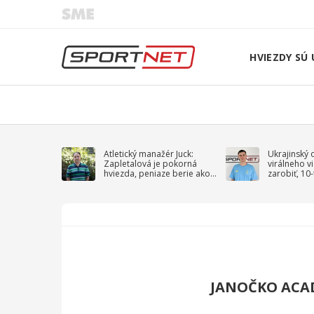
HVIEZDY SÚ 
Atletický manažér Juck:
Ukrajinský 
Zapletalová je pokorná
virálneho v
hviezda, peniaze berie ako
zarobiť, 10
sprievodný jav
na vojnu
JANOČKO ACA