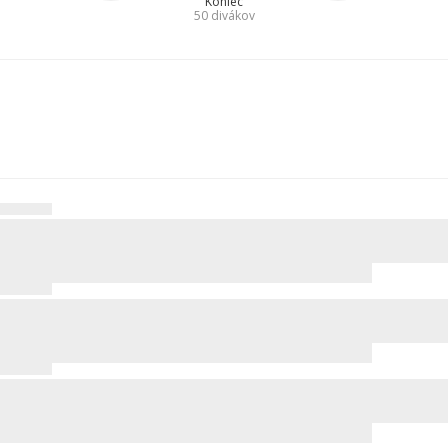
Koniec
50
divákov