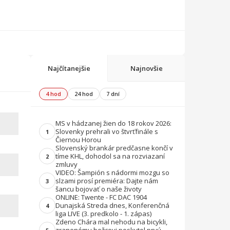
Najčítanejšie
Najnovšie
4 hod
24 hod
7 dní
MS v hádzanej žien do 18 rokov 2026:
Slovenky prehrali vo štvrťfinále s
1
Čiernou Horou
Slovenský brankár predčasne končí v
tíme KHL, dohodol sa na rozviazaní
2
zmluvy
VIDEO: Šampión s nádormi mozgu so
slzami prosí premiéra: Dajte nám
3
šancu bojovať o naše životy
ONLINE: Twente - FC DAC 1904
Dunajská Streda dnes, Konferenčná
4
liga LIVE (3. predkolo - 1. zápas)
Zdeno Chára mal nehodu na bicykli,