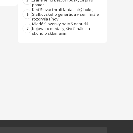
zranenému bežcovi poskytol prvú
5
pomoc
Keď Slováci hrali fantastický hokej.
Slafkovského generácia v semifinále
6
rozdrvila Fínov
Mladé Slovenky na MS nebudú
bojovať o medaily, štvrťfinále sa
7
skončilo sklamaním