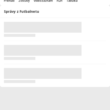
Prehľad
Zostavy
Videozáznam
H2H
Tabuľka
Správy z Futbalnetu