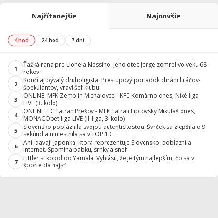
Najčítanejšie
Najnovšie
4 hod
24 hod
7 dní
Ťažká rana pre Lionela Messiho. Jeho otec Jorge zomrel vo veku 68
1
rokov
Končí aj bývalý druholigista. Prestupový poriadok chráni hráčov-
2
špekulantov, vraví šéf klubu
ONLINE: MFK Zemplín Michalovce - KFC Komárno dnes, Niké liga
3
LIVE (3. kolo)
ONLINE: FC Tatran Prešov - MFK Tatran Liptovský Mikuláš dnes,
4
MONACObet liga LIVE (II. liga, 3. kolo)
Slovensko pobláznila svojou autentickosťou. Švrček sa zlepšila o 9
5
sekúnd a umiestnila sa v TOP 10
Ani, davaj! Japonka, ktorá reprezentuje Slovensko, pobláznila
6
internet. Spomína babku, srnky a sneh
Littler si kopol do Yamala. Vyhlásil, že je tým najlepším, čo sa v
7
športe dá nájsť