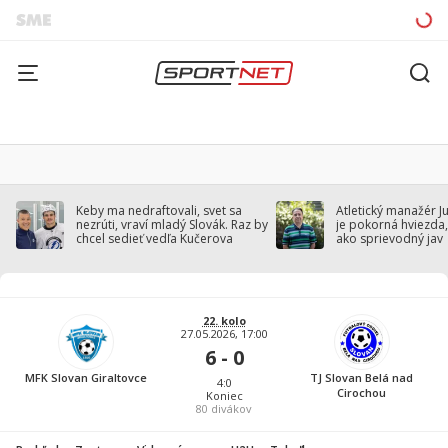
Keby ma nedraftovali, svet sa
Atletický manažér J
nezrúti, vraví mladý Slovák. Raz by
je pokorná hviezda,
chcel sedieť vedľa Kučerova
ako sprievodný jav
22. kolo
27.05.2026, 17:00
6 - 0
MFK Slovan Giraltovce
TJ Slovan Belá nad
4:0
Cirochou
Koniec
80
divákov