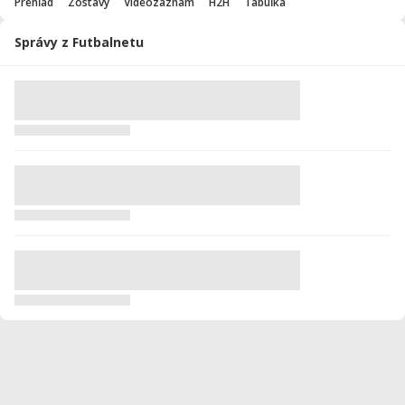
Prehľad
Zostavy
Videozáznam
H2H
Tabuľka
Správy z Futbalnetu