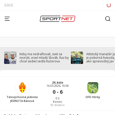
Keby ma nedraftovali, svet sa
Atletický manažér J
nezrúti, vraví mladý Slovák. Raz by
je pokorná hviezda,
chcel sedieť vedľa Kučerova
ako sprievodný jav
24. kolo
16.05.2026, 10:00
0 - 6
Telovýchovná jednota
OFK Hôrky
0:2
JEDNOTA Bánová
Koniec
50
divákov