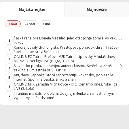
Najčítanejšie
Najnovšie
4 hod
24 hod
7 dní
Ťažká rana pre Lionela Messiho. Jeho otec Jorge zomrel vo veku 68
1
rokov
Končí aj bývalý druholigista. Prestupový poriadok chráni hráčov-
2
špekulantov, vraví šéf klubu
ONLINE: FC Tatran Prešov - MFK Tatran Liptovský Mikuláš dnes,
3
MONACObet liga LIVE (II. liga, 3. kolo)
Slovensko pobláznila svojou autentickosťou. Švrček sa zlepšila o 9
4
sekúnd a umiestnila sa v TOP 10
Ani, davaj! Japonka, ktorá reprezentuje Slovensko, pobláznila
5
internet. Spomína babku, srnky a sneh
ONLINE: MFK Zemplín Michalovce - KFC Komárno dnes, Niké liga
6
LIVE (3. kolo)
Infantino má ďalší problém. Údajnej milenke a zamestnankyni
7
vyplatil vysoké odstupné