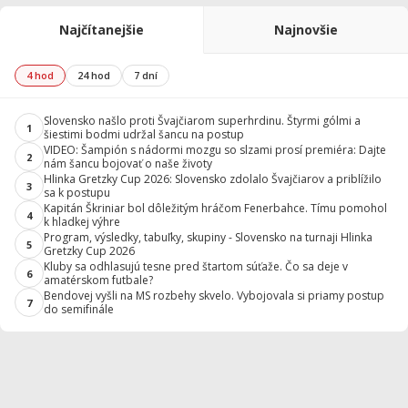
Najčítanejšie
Najnovšie
4 hod
24 hod
7 dní
Slovensko našlo proti Švajčiarom superhrdinu. Štyrmi gólmi a
1
šiestimi bodmi udržal šancu na postup
VIDEO: Šampión s nádormi mozgu so slzami prosí premiéra: Dajte
2
nám šancu bojovať o naše životy
Hlinka Gretzky Cup 2026: Slovensko zdolalo Švajčiarov a priblížilo
3
sa k postupu
Kapitán Škriniar bol dôležitým hráčom Fenerbahce. Tímu pomohol
4
k hladkej výhre
Program, výsledky, tabuľky, skupiny - Slovensko na turnaji Hlinka
5
Gretzky Cup 2026
Kluby sa odhlasujú tesne pred štartom súťaže. Čo sa deje v
6
amatérskom futbale?
Bendovej vyšli na MS rozbehy skvelo. Vybojovala si priamy postup
7
do semifinále