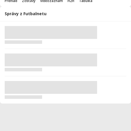
Prehľad
Zostavy
Videozáznam
H2H
Tabuľka
Správy z Futbalnetu