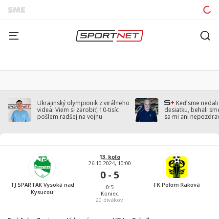
Ukrajinský olympionik z virálneho
Keď sme nedal
videa: Viem si zarobiť, 10-tisíc
desiatku, behali sm
pošlem radšej na vojnu
sa mi ani nepozdra
Droppa
13. kolo
26.10.2024, 10:00
0 - 5
TJ SPARTAK Vysoká nad
FK Polom Raková
0:5
Kysucou
Koniec
20
divákov