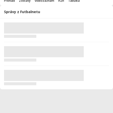
Prehľad
Zostavy
Videozáznam
H2H
Tabuľka
Správy z Futbalnetu