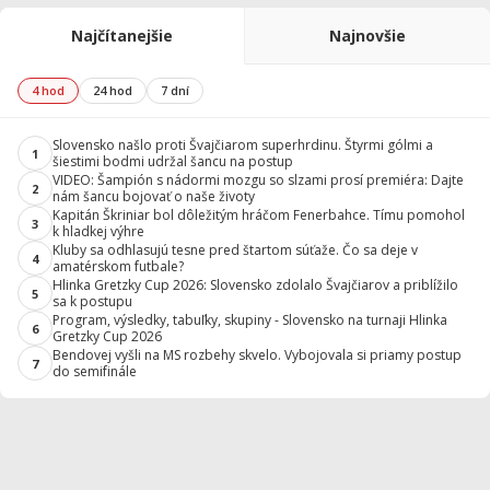
Najčítanejšie
Najnovšie
4 hod
24 hod
7 dní
Slovensko našlo proti Švajčiarom superhrdinu. Štyrmi gólmi a
1
šiestimi bodmi udržal šancu na postup
VIDEO: Šampión s nádormi mozgu so slzami prosí premiéra: Dajte
2
nám šancu bojovať o naše životy
Kapitán Škriniar bol dôležitým hráčom Fenerbahce. Tímu pomohol
3
k hladkej výhre
Kluby sa odhlasujú tesne pred štartom súťaže. Čo sa deje v
4
amatérskom futbale?
Hlinka Gretzky Cup 2026: Slovensko zdolalo Švajčiarov a priblížilo
5
sa k postupu
Program, výsledky, tabuľky, skupiny - Slovensko na turnaji Hlinka
6
Gretzky Cup 2026
Bendovej vyšli na MS rozbehy skvelo. Vybojovala si priamy postup
7
do semifinále