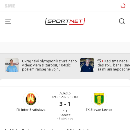
Ukrajinský olympionik z virálneho
Keď sme nedal
videa: Viem si zarobiť, 10-tisíc
desiatku, behali sm
pošlem radšej na vojnu
sa mi ani nepozdra
Droppa
5. kolo
09.05.2026, 10:00
3 - 1
FK Inter Bratislava
FK Slovan Levice
1:1
Koniec
45
divákov