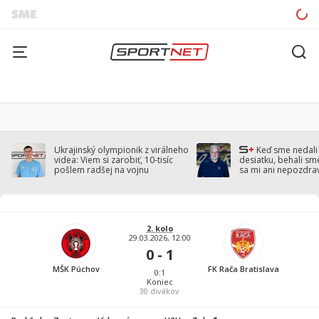
Ukrajinský olympionik z virálneho
Keď sme nedal
videa: Viem si zarobiť, 10-tisíc
desiatku, behali sm
pošlem radšej na vojnu
sa mi ani nepozdra
Droppa
2. kolo
29.03.2026, 12:00
0 - 1
MŠK Púchov
FK Rača Bratislava
0:1
Koniec
30
divákov