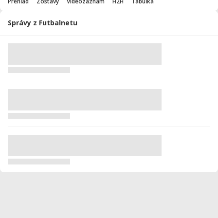
Prehľad
Zostavy
Videozáznam
H2H
Tabuľka
Správy z Futbalnetu