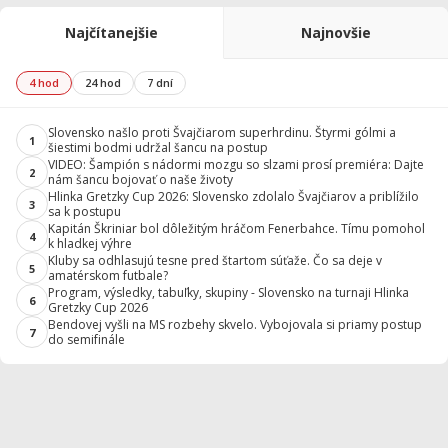
Najčítanejšie
Najnovšie
4 hod
24 hod
7 dní
Slovensko našlo proti Švajčiarom superhrdinu. Štyrmi gólmi a
1
šiestimi bodmi udržal šancu na postup
VIDEO: Šampión s nádormi mozgu so slzami prosí premiéra: Dajte
2
nám šancu bojovať o naše životy
Hlinka Gretzky Cup 2026: Slovensko zdolalo Švajčiarov a priblížilo
3
sa k postupu
Kapitán Škriniar bol dôležitým hráčom Fenerbahce. Tímu pomohol
4
k hladkej výhre
Kluby sa odhlasujú tesne pred štartom súťaže. Čo sa deje v
5
amatérskom futbale?
Program, výsledky, tabuľky, skupiny - Slovensko na turnaji Hlinka
6
Gretzky Cup 2026
Bendovej vyšli na MS rozbehy skvelo. Vybojovala si priamy postup
7
do semifinále