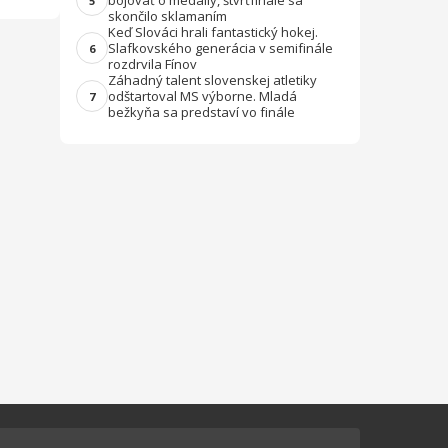
bojovať o medaily, štvrťfinále sa
5
skončilo sklamaním
Keď Slováci hrali fantastický hokej.
Slafkovského generácia v semifinále
6
rozdrvila Fínov
Záhadný talent slovenskej atletiky
odštartoval MS výborne. Mladá
7
bežkyňa sa predstaví vo finále