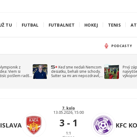
UŽ TU
FUTBAL
FUTBALNET
HOKEJ
TENIS
AT
PODCASTY
olympionik z
Keď sme nedali Nemcom
Prvý zá
idea: Viem si
desiatku, behali sme schody.
najvyšše
-tisíc pošlem radšej
Sutter sa mi ani nepozdravil,
výkopom
spomína Droppa
uzavret
7. kolo
13.05.2026, 15:00
3 - 1
ISLAVA
KFC K
1:1