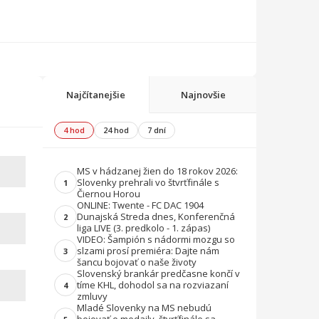
Najčítanejšie
Najnovšie
4 hod
24 hod
7 dní
MS v hádzanej žien do 18 rokov 2026:
Slovenky prehrali vo štvrťfinále s
1
Čiernou Horou
ONLINE: Twente - FC DAC 1904
Dunajská Streda dnes, Konferenčná
2
liga LIVE (3. predkolo - 1. zápas)
VIDEO: Šampión s nádormi mozgu so
slzami prosí premiéra: Dajte nám
3
šancu bojovať o naše životy
Slovenský brankár predčasne končí v
tíme KHL, dohodol sa na rozviazaní
4
zmluvy
Mladé Slovenky na MS nebudú