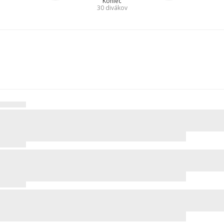
Koniec
30
divákov