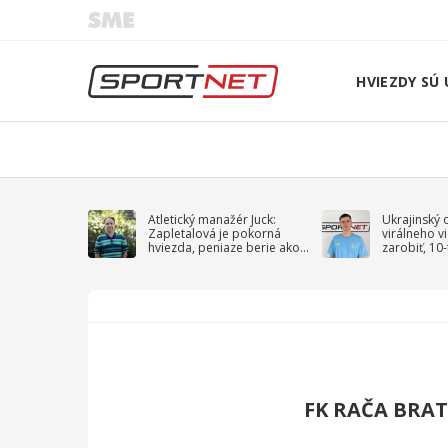
HVIEZDY SÚ 
Atletický manažér Juck:
Ukrajinský 
Zapletalová je pokorná
virálneho v
hviezda, peniaze berie ako
zarobiť, 10
sprievodný jav
na vojnu
FK RAČA BRAT