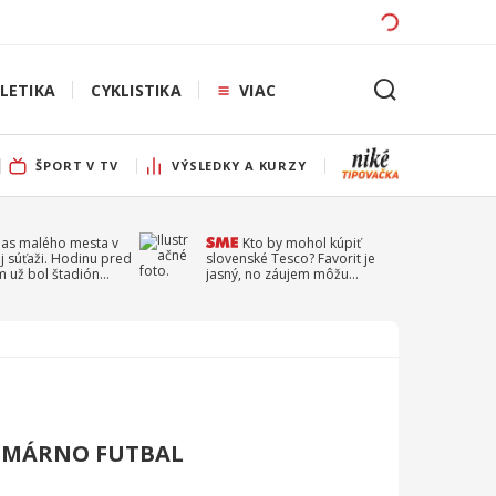
LETIKA
CYKLISTIKA
VIAC
ŠPORT V TV
VÝSLEDKY A KURZY
pas malého mesta v
Kto by mohol kúpiť
j súťaži. Hodinu pred
slovenské Tesco? Favorit je
 už bol štadión
jasný, no záujem môžu
ý
prejaviť aj ďalší
OMÁRNO FUTBAL