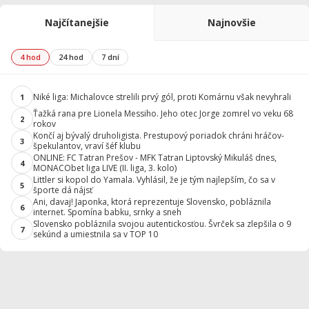
Najčítanejšie
Najnovšie
4 hod
24 hod
7 dní
Niké liga: Michalovce strelili prvý gól, proti Komárnu však nevyhrali
1
Ťažká rana pre Lionela Messiho. Jeho otec Jorge zomrel vo veku 68
2
rokov
Končí aj bývalý druholigista. Prestupový poriadok chráni hráčov-
3
špekulantov, vraví šéf klubu
ONLINE: FC Tatran Prešov - MFK Tatran Liptovský Mikuláš dnes,
4
MONACObet liga LIVE (II. liga, 3. kolo)
Littler si kopol do Yamala. Vyhlásil, že je tým najlepším, čo sa v
5
športe dá nájsť
Ani, davaj! Japonka, ktorá reprezentuje Slovensko, pobláznila
6
internet. Spomína babku, srnky a sneh
Slovensko pobláznila svojou autentickosťou. Švrček sa zlepšila o 9
7
sekúnd a umiestnila sa v TOP 10