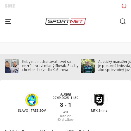
Keby ma nedraftovali, svet sa
Atletický manažér J
nezrúti, vraví mladý Slovák. Raz by
je pokorná hviezda,
chcel sedieť vedľa Kučerova
ako sprievodný jav
4. kolo
07.09.2025, 11:30
8 - 1
SLAVOJ TREBIŠOV
MFK Snina
4:0
Koniec
60
divákov