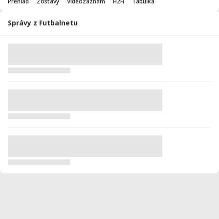
Prehľad
Zostavy
Videozáznam
H2H
Tabuľka
Správy z Futbalnetu