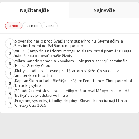
Najčítanejšie
Najnovšie
4 hod
24 hod
7 dní
Slovensko našlo proti Švajčiarom superhrdinu. Štyrmi gólmi a
1
šiestimi bodmi udržal šancu na postup
VIDEO: Šampión s nádormi mozgu so slzami prosí premiéra: Dajte
2
nám šancu bojovať o naše životy
Výhra Kanady pomohla Slovákom. Hokejisti si zahrajú semifinále
3
Hlinka Gretzky Cupu
Kluby sa odhlasujú tesne pred štartom súťaže. Čo sa deje v
4
amatérskom futbale?
Kapitán Škriniar bol dôležitým hráčom Fenerbahce. Tímu pomohol
5
k hladkej výhre
Záhadný talent slovenskej atletiky odštartoval MS výborne. Mladá
6
bežkyňa sa predstaví vo finále
Program, výsledky, tabuľky, skupiny - Slovensko na turnaji Hlinka
7
Gretzky Cup 2026