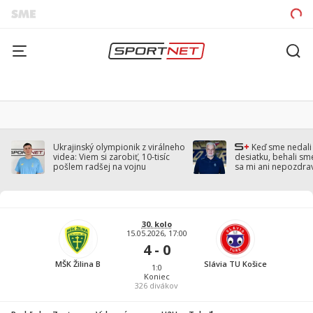
Ukrajinský olympionik z virálneho
Keď sme nedal
videa: Viem si zarobiť, 10-tisíc
desiatku, behali sm
pošlem radšej na vojnu
sa mi ani nepozdra
Droppa
30. kolo
15.05.2026, 17:00
4 - 0
MŠK Žilina B
Slávia TU Košice
1:0
Koniec
326
divákov