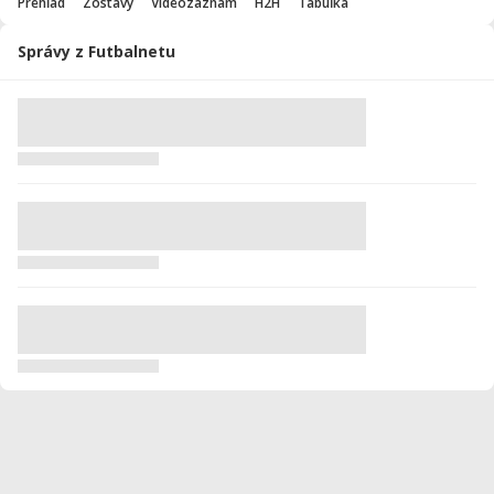
Prehľad
Zostavy
Videozáznam
H2H
Tabuľka
Správy z Futbalnetu