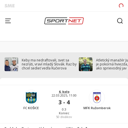
Keby ma nedraftovali, svet sa
Atletický manažér J
nezrúti, vraví mladý Slovák. Raz by
je pokorná hviezda,
chcel sedieť vedľa Kučerova
ako sprievodný jav
6. kolo
22.03.2025, 11:00
3 - 4
FC KOŠICE
MFK Ružomberok
0:3
Koniec
50
divákov