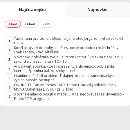
Najčítanejšie
Najnovšie
4 hod
24 hod
7 dní
Ťažká rana pre Lionela Messiho. Jeho otec Jorge zomrel vo veku 68
1
rokov
Končí aj bývalý druholigista. Prestupový poriadok chráni hráčov-
2
špekulantov, vraví šéf klubu
Slovensko pobláznila svojou autentickosťou. Švrček sa zlepšila o 9
3
sekúnd a umiestnila sa v TOP 10
Ani, davaj! Japonka, ktorá reprezentuje Slovensko, pobláznila
4
internet. Spomína babku, srnky a sneh
Infantino má ďalší problém. Údajnej milenke a zamestnankyni
5
vyplatil vysoké odstupné
ONLINE: FC Tatran Prešov - MFK Tatran Liptovský Mikuláš dnes,
6
MONACObet liga LIVE (II. liga, 3. kolo)
Slovenskí mladíci bojujú o medailu. Kde sledovať zápas Slovensko -
7
Fínsko? (TV program)