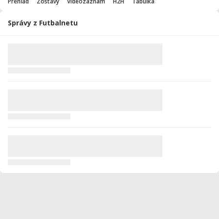
Prehľad
Zostavy
Videozáznam
H2H
Tabuľka
Správy z Futbalnetu