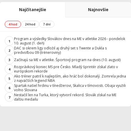
Najčítanejšie
Najnovšie
4 hod
24 hod
7 dní
Program a výsledky Slovákov dnes na ME v atletike 2026 - pondelok
1
10. august (1. deň)
DAC si okrem ligy odložil aj druhý set s Twente a Dukla s
2
predvoľbou 09 (tréneroviny)
Začínajú sa ME v atletike. Športový program na dnes (10. august)
3
Rozprávkový koniec MS pre Česko. Mladý šprintér získal zlato v
4
európskom rekorde
Ako tréner patril k najlepším, ako hráč bol dokonalý. Zomrela jedna
5
z najväčších legiend NBA
Spartak našiel hrdinu v tínedžerovi, Skalica v tímovosti. Obaja využili
6
voľno Slovana
Nestačil len na Turka, ktorý vytvoril rekord. Slovák získal na ME
7
ďalšiu medailu