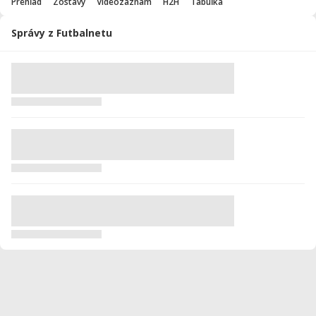
Prehľad
Zostavy
Videozáznam
H2H
Tabuľka
Správy z Futbalnetu