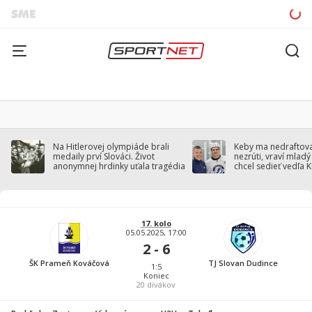
Na Hitlerovej olympiáde brali
Keby ma nedraftoval
medaily prví Slováci. Život
nezrúti, vraví mladý
anonymnej hrdinky uťala tragédia
chcel sedieť vedľa 
17. kolo
05.05.2025, 17:00
2 - 6
ŠK Prameň Kováčová
TJ Slovan Dudince
1:5
Koniec
20
divákov