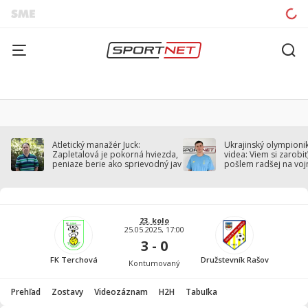
Atletický manažér Juck:
Ukrajinský olympionik
Zapletalová je pokorná hviezda,
videa: Viem si zarobiť,
peniaze berie ako sprievodný jav
pošlem radšej na voj
23. kolo
25.05.2025, 17:00
3 - 0
FK Terchová
Družstevník Rašov
Kontumovaný
Prehľad
Zostavy
Videozáznam
H2H
Tabuľka