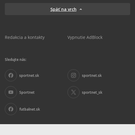
Späť na vrch
Redakcia a kontakty
Vypnutie AdBlock
Sledujte nás:
sportnet.sk
sportnet.sk
Sportnet
sportnet_sk
futbalnet.sk
Inzercia
|
Ochrana osobných údajov
|
Nariadenie DSA
|