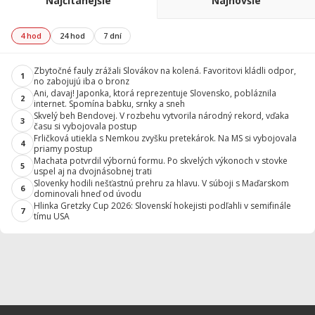
Najčítanejšie
Najnovšie
4 hod
24 hod
7 dní
Zbytočné fauly zrážali Slovákov na kolená. Favoritovi kládli odpor,
1
no zabojujú iba o bronz
Ani, davaj! Japonka, ktorá reprezentuje Slovensko, pobláznila
2
internet. Spomína babku, srnky a sneh
Skvelý beh Bendovej. V rozbehu vytvorila národný rekord, vďaka
3
času si vybojovala postup
Frličková utiekla s Nemkou zvyšku pretekárok. Na MS si vybojovala
4
priamy postup
Machata potvrdil výbornú formu. Po skvelých výkonoch v stovke
5
uspel aj na dvojnásobnej trati
Slovenky hodili nešťastnú prehru za hlavu. V súboji s Maďarskom
6
dominovali hneď od úvodu
Hlinka Gretzky Cup 2026: Slovenskí hokejisti podľahli v semifinále
7
tímu USA