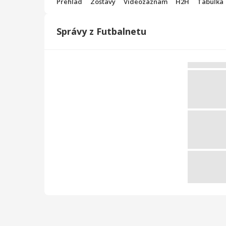
Prehľad
Zostavy
Videozáznam
H2H
Tabuľka
Správy z Futbalnetu