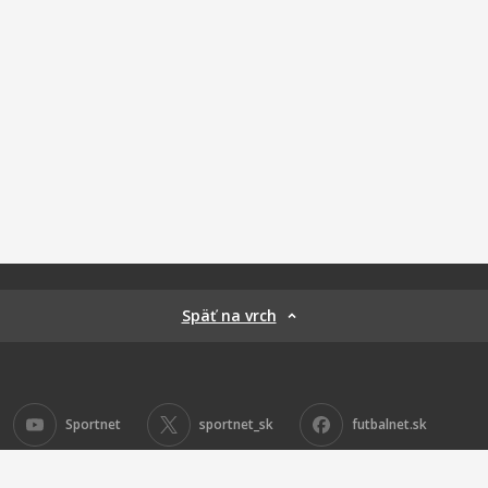
Späť na vrch
Sportnet
sportnet_sk
futbalnet.sk