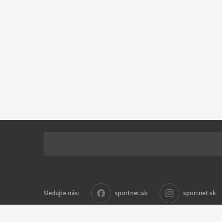
Sledujte nás:
sportnet.sk
sportnet.sk