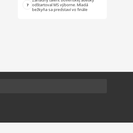
Záhadný talent slovenskej atletiky
odštartoval MS výborne. Mladá
7
bežkyňa sa predstaví vo finále