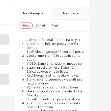
Najčítanejšie
Najnovšie
4 hod
24 hod
7 dní
Zdeno Chára mal nehodu na bicykli,
zranenému bežcovi poskytol prvú
1
pomoc
Trafil Slovan jackpot? Rekordná posila
všetko zmenila, môže zaplatiť sama
2
seba
VIDEO: Šampión s nádormi mozgu so
slzami prosí premiéra: Dajte nám
3
šancu bojovať o naše životy
Keď Slováci hrali fantastický hokej.
Slafkovského generácia v semifinále
4
rozdrvila Fínov
Výhra Kanady pomohla Slovákom.
Hokejisti si zahrajú semifinále Hlinka
5
Gretzky Cupu
Slovák bol outsider, pri štarte skoro
spadol. Konkurenciu však šokoval a
6
postúpil do finále