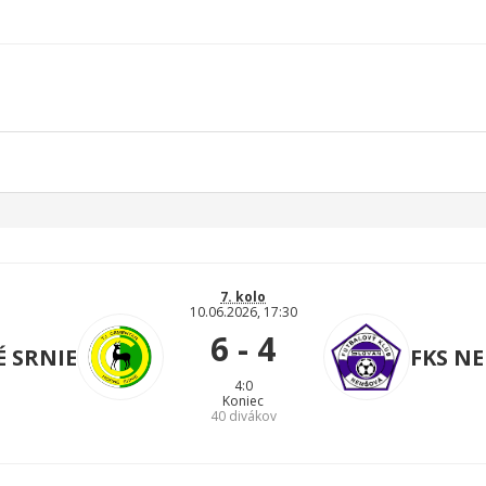
7. kolo
10.06.2026, 17:30
6 - 4
 SRNIE
FKS N
4:0
Koniec
40
divákov