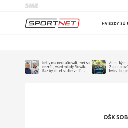
HVIEZDY SÚ 
Keby ma nedraftovali, svet sa
Atletický m
nezrúti, vraví mladý Slovák.
Zapletalov
Raz by chcel sedieť vedľa
hviezda, pe
Kučerova
sprievodný 
OŠK SO