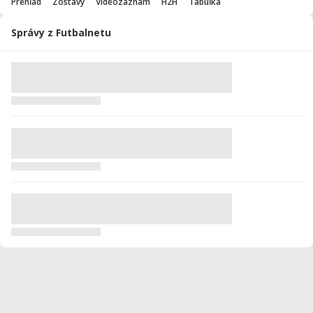
Prehľad
Zostavy
Videozáznam
H2H
Tabuľka
Správy z Futbalnetu