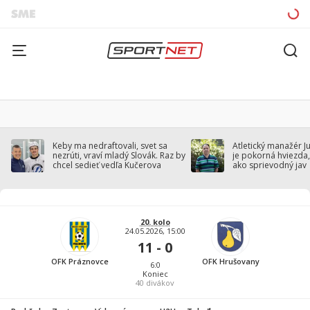
Keby ma nedraftovali, svet sa
Atletický manažér J
nezrúti, vraví mladý Slovák. Raz by
je pokorná hviezda,
chcel sedieť vedľa Kučerova
ako sprievodný jav
20. kolo
24.05.2026, 15:00
11 - 0
OFK Práznovce
OFK Hrušovany
6:0
Koniec
40
divákov