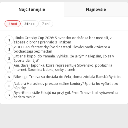
Najčítanejšie
Najnovšie
4 hod
24 hod
7 dní
Hlinka Gretzky Cup 2026: Slovensko odchádza bez medailí, v
1
zápase o bronz prehralo s Fínskom
VIDEO: Ani fantastický úvod nestačil. Slováci padli v závere a
2
odchádzajú bez medailí
Littler si kopol do Yamala. Vyhlásil, že je tým najlepším, čo sa v
3
športe dá nájsť
Ani, davaj! Japonka, ktorá reprezentuje Slovensko, pobláznila
4
internet. Spomína babku, srnky a sneh
Niké liga: Trnava sa dostala do čela, doma zdolala Banskú Bystricu
5
Naberá Haraslínov prestup reálne kontúry? Sparta ho vyškrtla zo
6
súpisky
Bystričania stále čakajú na prvý gól. Proti Trnave boli vybavení za
7
sedem minút