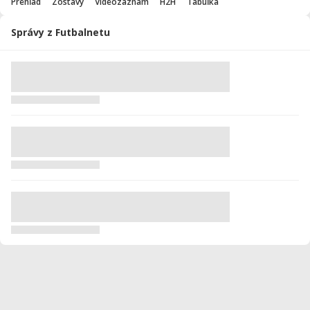
Prehľad
Zostavy
Videozáznam
H2H
Tabuľka
Správy z Futbalnetu