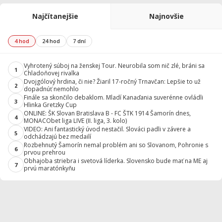
Najčítanejšie
Najnovšie
4 hod
24 hod
7 dní
Vyhrotený súboj na ženskej Tour. Neurobila som nič zlé, bráni sa
1
Chladoňovej rivalka
Dvojgólový hrdina, či nie? Žiaril 17-ročný Trnavčan: Lepšie to už
2
dopadnúť nemohlo
Finále sa skončilo debaklom. Mladí Kanaďania suverénne ovládli
3
Hlinka Gretzky Cup
ONLINE: ŠK Slovan Bratislava B - FC ŠTK 1914 Šamorín dnes,
4
MONACObet liga LIVE (II. liga, 3. kolo)
VIDEO: Ani fantastický úvod nestačil. Slováci padli v závere a
5
odchádzajú bez medailí
Rozbehnutý Šamorín nemal problém ani so Slovanom, Pohronie s
6
prvou prehrou
Obhajoba striebra i svetová líderka. Slovensko bude mať na ME aj
7
prvú maratónkyňu