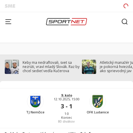
Keby ma nedraftovali, svet sa
Atletický manažér J
nezrúti, vraví mladý Slovák. Raz by
je pokorná hviezda,
chcel sedieť vedľa Kučerova
ako sprievodný jav
9. kolo
12.10.2025, 15:00
3 - 1
TJ Nemčice
OFK Ludanice
1:0
Koniec
80
divákov