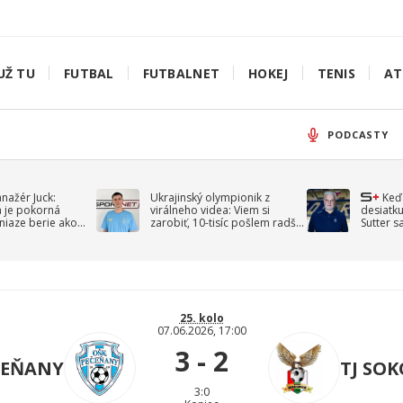
UŽ TU
FUTBAL
FUTBALNET
HOKEJ
TENIS
AT
PODCASTY
anažér Juck:
Ukrajinský olympionik z
Keď
á je pokorná
virálneho videa: Viem si
desiatku
niaze berie ako
zarobiť, 10-tisíc pošlem radšej
Sutter s
jav
na vojnu
spomín
25. kolo
07.06.2026, 17:00
3 - 2
ČEŇANY
TJ SOK
3:0