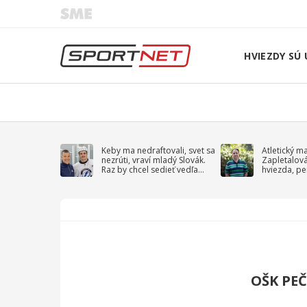
HVIEZDY SÚ 
Keby ma nedraftovali, svet sa
Atletický m
nezrúti, vraví mladý Slovák.
Zapletalov
Raz by chcel sedieť vedľa
hviezda, pe
Kučerova
sprievodný 
OŠK PE