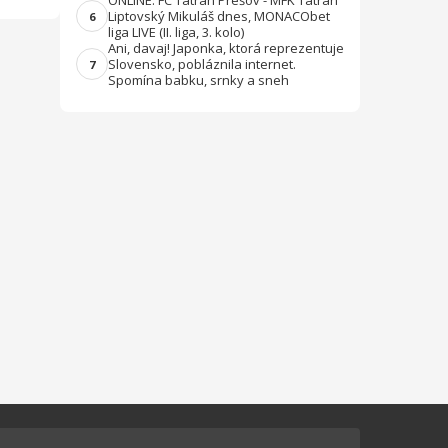
ONLINE: FC Tatran Prešov - MFK Tatran
Liptovský Mikuláš dnes, MONACObet
6
liga LIVE (II. liga, 3. kolo)
Ani, davaj! Japonka, ktorá reprezentuje
Slovensko, pobláznila internet.
7
Spomína babku, srnky a sneh