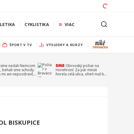
LETIKA
CYKLISTIKA
VIAC
ŠPORT V TV
VÝSLEDKY A KURZY
 sme nedali Nemcom
Obrovský požiar na
, behali sme schody.
Horehroní: Za pár minút
a mi ani nepozdravil,
horela celá ulica, oheň mal byť
a Droppa
založený úmyselne
OL BISKUPICE