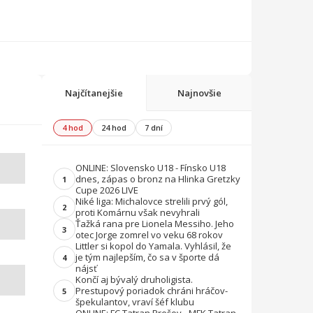
Najčítanejšie
Najnovšie
4 hod
24 hod
7 dní
ONLINE: Slovensko U18 - Fínsko U18
dnes, zápas o bronz na Hlinka Gretzky
1
Cupe 2026 LIVE
Niké liga: Michalovce strelili prvý gól,
2
proti Komárnu však nevyhrali
Ťažká rana pre Lionela Messiho. Jeho
3
otec Jorge zomrel vo veku 68 rokov
Littler si kopol do Yamala. Vyhlásil, že
je tým najlepším, čo sa v športe dá
4
nájsť
Končí aj bývalý druholigista.
Prestupový poriadok chráni hráčov-
5
špekulantov, vraví šéf klubu