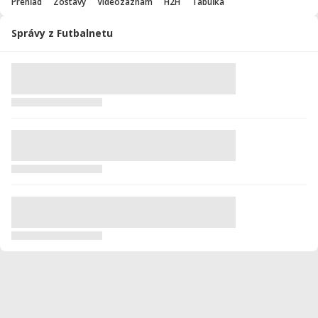
Prehľad
Zostavy
Videozáznam
H2H
Tabuľka
Správy z Futbalnetu