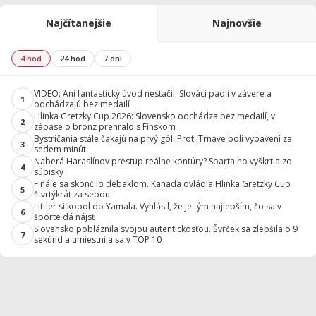
Najčítanejšie
Najnovšie
4 hod
24 hod
7 dní
VIDEO: Ani fantastický úvod nestačil. Slováci padli v závere a
1
odchádzajú bez medailí
Hlinka Gretzky Cup 2026: Slovensko odchádza bez medailí, v
2
zápase o bronz prehralo s Fínskom
Bystričania stále čakajú na prvý gól. Proti Trnave boli vybavení za
3
sedem minút
Naberá Haraslínov prestup reálne kontúry? Sparta ho vyškrtla zo
4
súpisky
Finále sa skončilo debaklom. Kanada ovládla Hlinka Gretzky Cup
5
štvrtýkrát za sebou
Littler si kopol do Yamala. Vyhlásil, že je tým najlepším, čo sa v
6
športe dá nájsť
Slovensko pobláznila svojou autentickosťou. Švrček sa zlepšila o 9
7
sekúnd a umiestnila sa v TOP 10