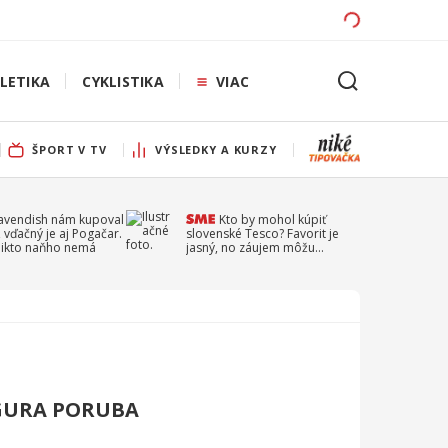
LETIKA
CYKLISTIKA
VIAC
ŠPORT V TV
VÝSLEDKY A KURZY
Cavendish nám kupoval
Kto by mohol kúpiť
 vďačný je aj Pogačar.
slovenské Tesco? Favorit je
 nikto naňho nemá
jasný, no záujem môžu
prejaviť aj ďalší
GURA PORUBA