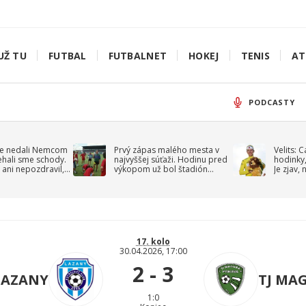
UŽ TU
FUTBAL
FUTBALNET
HOKEJ
TENIS
AT
PODCASTY
e nedali Nemcom
Prvý zápas malého mesta v
Velits: 
ehali sme schody.
najvyššej súťaži. Hodinu pred
hodinky,
 ani nepozdravil,
výkopom už bol štadión
Je zjav,
roppa
uzavretý
17. kolo
30.04.2026, 17:00
2 - 3
 LAZANY
TJ MA
1:0