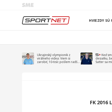
HVIEZDY SÚ 
Ukrajinský olympionik z
Keď sm
virálneho videa: Viem si
desiatku, b
zarobiť, 10-tisíc pošlem radšej
Sutter sa mi
na vojnu
spomína D
FK 2016