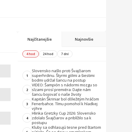
Najčítanejšie
Najnovšie
4 hod
24 hod
7 dní
Slovensko našlo proti Švajčiarom
superhrdinu. Štyrmi gólmi a šiestimi
1
bodmi udržal šancu na postup
VIDEO: Šampión s nádormi mozgu so
slzami prosí premiéra: Dajte nám
2
šancu bojovať o naše životy
Kapitán Škriniar bol dôležitým hráčom
Fenerbahce. Tímu pomohol k hladkej
3
výhre
Hlinka Gretzky Cup 2026: Slovensko
zdolalo Švajčiarov a priblížilo sa k
4
postupu
Kluby sa odhlasujú tesne pred štartom