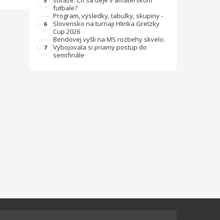
súťaže. Čo sa deje v amatérskom
5
futbale?
Program, výsledky, tabuľky, skupiny -
Slovensko na turnaji Hlinka Gretzky
6
Cup 2026
Bendovej vyšli na MS rozbehy skvelo.
Vybojovala si priamy postup do
7
semifinále