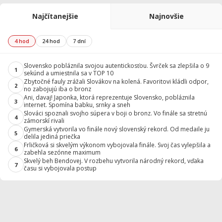
Najčítanejšie
Najnovšie
4 hod
24 hod
7 dní
Slovensko pobláznila svojou autentickosťou. Švrček sa zlepšila o 9
1
sekúnd a umiestnila sa v TOP 10
Zbytočné fauly zrážali Slovákov na kolená. Favoritovi kládli odpor,
2
no zabojujú iba o bronz
Ani, davaj! Japonka, ktorá reprezentuje Slovensko, pobláznila
3
internet. Spomína babku, srnky a sneh
Slováci spoznali svojho súpera v boji o bronz. Vo finále sa stretnú
4
zámorskí rivali
Gymerská vytvorila vo finále nový slovenský rekord. Od medaile ju
5
delila jediná priečka
Frličková si skvelým výkonom vybojovala finále. Svoj čas vylepšila a
6
zabehla sezónne maximum
Skvelý beh Bendovej. V rozbehu vytvorila národný rekord, vďaka
7
času si vybojovala postup