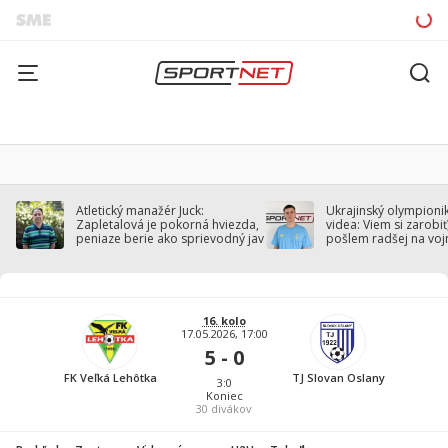
Atletický manažér Juck:
Ukrajinský olympionik
Zapletalová je pokorná hviezda,
videa: Viem si zarobiť,
peniaze berie ako sprievodný jav
pošlem radšej na voj
16. kolo
17.05.2026, 17:00
5 - 0
FK Veľká Lehôtka
TJ Slovan Oslany
3:0
Koniec
30
divákov