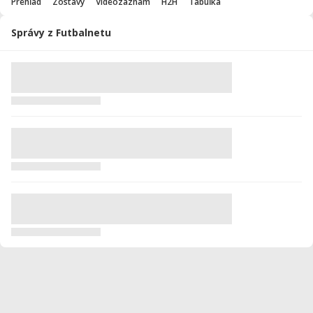
Prehľad
Zostavy
Videozáznam
H2H
Tabuľka
Správy z Futbalnetu