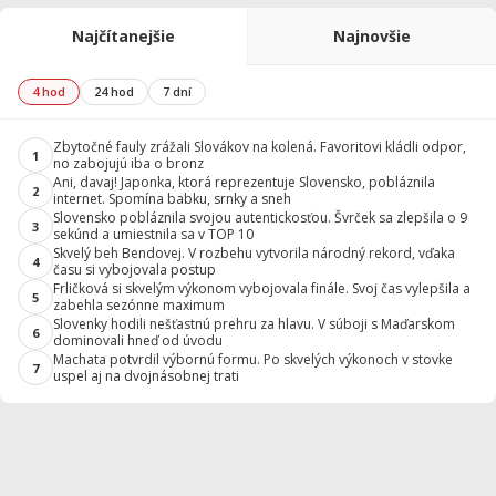
Najčítanejšie
Najnovšie
4 hod
24 hod
7 dní
Zbytočné fauly zrážali Slovákov na kolená. Favoritovi kládli odpor,
1
no zabojujú iba o bronz
Ani, davaj! Japonka, ktorá reprezentuje Slovensko, pobláznila
2
internet. Spomína babku, srnky a sneh
Slovensko pobláznila svojou autentickosťou. Švrček sa zlepšila o 9
3
sekúnd a umiestnila sa v TOP 10
Skvelý beh Bendovej. V rozbehu vytvorila národný rekord, vďaka
4
času si vybojovala postup
Frličková si skvelým výkonom vybojovala finále. Svoj čas vylepšila a
5
zabehla sezónne maximum
Slovenky hodili nešťastnú prehru za hlavu. V súboji s Maďarskom
6
dominovali hneď od úvodu
Machata potvrdil výbornú formu. Po skvelých výkonoch v stovke
7
uspel aj na dvojnásobnej trati