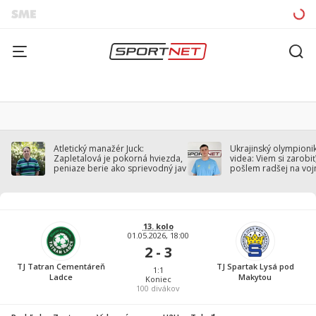
Atletický manažér Juck:
Ukrajinský olympionik
Zapletalová je pokorná hviezda,
videa: Viem si zarobiť,
peniaze berie ako sprievodný jav
pošlem radšej na voj
13. kolo
01.05.2026, 18:00
2 - 3
TJ Tatran Cementáreň
TJ Spartak Lysá pod
1:1
Ladce
Makytou
Koniec
100
divákov