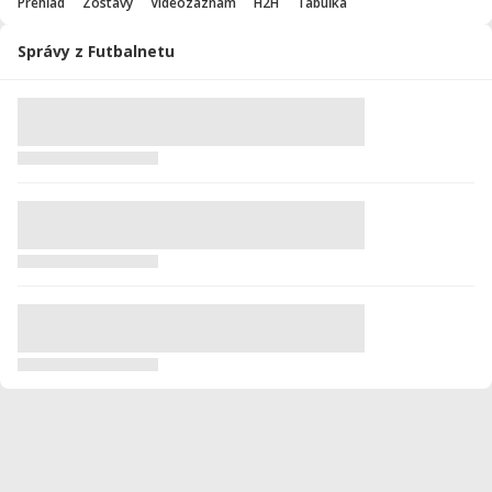
Prehľad
Zostavy
Videozáznam
H2H
Tabuľka
Správy z Futbalnetu