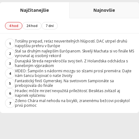
Najčítanejšie
Najnovšie
4 hod
24 hod
7 dní
Totálny prepad, reťaz neuveriteľných hlúpostí. DAC utrpel druhú
1
najvyššiu prehru v Európe
Stal sa druhým najlepším Európanom. Skvelý Machata si vo finále MS
2
vyrovnal aj osobný rekord
Dunajská Streda neprekročila svoj tieň. Z Holandska odchádza s
3
hanebným výpraskom
VIDEO: Šampión s nádormi mozgu so slzami prosí premiéra: Dajte
4
nám šancu bojovať o naše životy
Fantastický finiš Gymerskej. Na svetovom šampionáte sa
5
prebojovala do finále
Hradec môže mrzieť nevyužitá príležitosť. Besiktas zvíťazil aj
6
napriek vylúčeniu
Zdeno Chára mal nehodu na bicykli, zranenému bežcovi poskytol
7
prvú pomoc