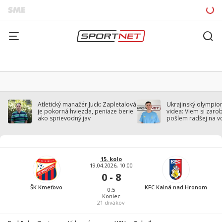
Atletický manažér Juck: Zapletalová
Ukrajinský olympion
je pokorná hviezda, peniaze berie
videa: Viem si zarobi
ako sprievodný jav
pošlem radšej na v
15. kolo
19.04.2026, 10:00
0 - 8
ŠK Kmeťovo
KFC Kalná nad Hronom
0:5
Koniec
21
divákov