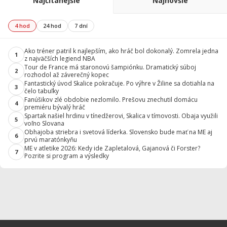
Najčítanejšie
Najnovšie
4 hod
24 hod
7 dní
Ako tréner patril k najlepším, ako hráč bol dokonalý. Zomrela jedna
1
z najväčších legiend NBA
Tour de France má staronovú šampiónku. Dramatický súboj
2
rozhodol až záverečný kopec
Fantastický úvod Skalice pokračuje. Po výhre v Žiline sa dotiahla na
3
čelo tabuľky
Fanúšikov zlé obdobie nezlomilo. Prešovu znechutil domácu
4
premiéru bývalý hráč
Spartak našiel hrdinu v tínedžerovi, Skalica v tímovosti. Obaja využili
5
voľno Slovana
Obhajoba striebra i svetová líderka. Slovensko bude mať na ME aj
6
prvú maratónkyňu
ME v atletike 2026: Kedy ide Zapletalová, Gajanová či Forster?
7
Pozrite si program a výsledky