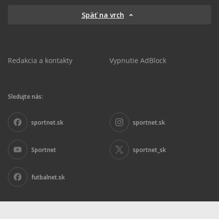
Späť na vrch
Redakcia a kontakty
Vypnutie AdBlock
Sledujte nás:
sportnet.sk
sportnet.sk
Sportnet
sportnet_sk
futbalnet.sk
Inzercia
|
Ochrana osobných údajov
|
Nariadenie DSA
|