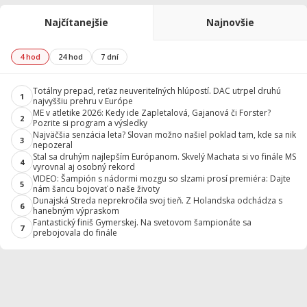
Najčítanejšie
Najnovšie
4 hod
24 hod
7 dní
Totálny prepad, reťaz neuveriteľných hlúpostí. DAC utrpel druhú
1
najvyššiu prehru v Európe
ME v atletike 2026: Kedy ide Zapletalová, Gajanová či Forster?
2
Pozrite si program a výsledky
Najväčšia senzácia leta? Slovan možno našiel poklad tam, kde sa nik
3
nepozeral
Stal sa druhým najlepším Európanom. Skvelý Machata si vo finále MS
4
vyrovnal aj osobný rekord
VIDEO: Šampión s nádormi mozgu so slzami prosí premiéra: Dajte
5
nám šancu bojovať o naše životy
Dunajská Streda neprekročila svoj tieň. Z Holandska odchádza s
6
hanebným výpraskom
Fantastický finiš Gymerskej. Na svetovom šampionáte sa
7
prebojovala do finále