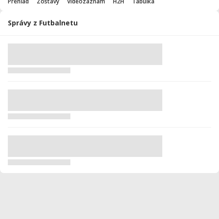
Prehľad
Zostavy
Videozáznam
H2H
Tabuľka
Správy z Futbalnetu