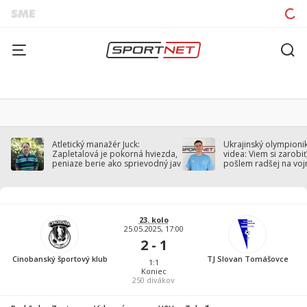
Atletický manažér Juck:
Ukrajinský olympionik
Zapletalová je pokorná hviezda,
videa: Viem si zarobiť,
peniaze berie ako sprievodný jav
pošlem radšej na voj
23. kolo
25.05.2025, 17:00
2 - 1
Cinobanský športový klub
TJ Slovan Tomášovce
1:1
Koniec
250
divákov