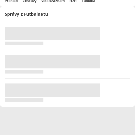
Prehľad
Zostavy
Videozáznam
H2H
Tabuľka
Správy z Futbalnetu