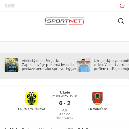
Atletický manažér Juck:
Ukrajinský olympionik
Zapletalová je pokorná hviezda,
videa: Viem si zarobiť,
peniaze berie ako sprievodný jav
pošlem radšej na voj
7. kolo
21.09.2025, 15:00
6 - 2
FK Polom Raková
FK VADIČOV
4:0
Koniec
200
divákov