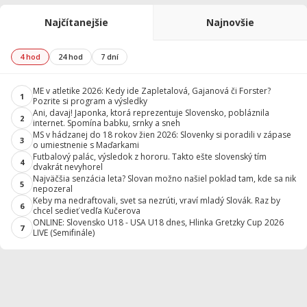
Najčítanejšie
Najnovšie
4 hod
24 hod
7 dní
ME v atletike 2026: Kedy ide Zapletalová, Gajanová či Forster?
1
Pozrite si program a výsledky
Ani, davaj! Japonka, ktorá reprezentuje Slovensko, pobláznila
2
internet. Spomína babku, srnky a sneh
MS v hádzanej do 18 rokov žien 2026: Slovenky si poradili v zápase
3
o umiestnenie s Maďarkami
Futbalový palác, výsledok z hororu. Takto ešte slovenský tím
4
dvakrát nevyhorel
Najväčšia senzácia leta? Slovan možno našiel poklad tam, kde sa nik
5
nepozeral
Keby ma nedraftovali, svet sa nezrúti, vraví mladý Slovák. Raz by
6
chcel sedieť vedľa Kučerova
ONLINE: Slovensko U18 - USA U18 dnes, Hlinka Gretzky Cup 2026
7
LIVE (Semifinále)