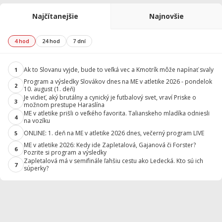
Najčítanejšie
Najnovšie
4 hod
24 hod
7 dní
Ak to Slovanu vyjde, bude to veľká vec a Kmotrík môže napínať svaly
1
Program a výsledky Slovákov dnes na ME v atletike 2026 - pondelok
2
10. august (1. deň)
Je vidieť, aký brutálny a cynický je futbalový svet, vraví Priske o
3
možnom prestupe Haraslína
ME v atletike prišli o veľkého favorita. Talianskeho mladíka odniesli
4
na vozíku
ONLINE: 1. deň na ME v atletike 2026 dnes, večerný program LIVE
5
ME v atletike 2026: Kedy ide Zapletalová, Gajanová či Forster?
6
Pozrite si program a výsledky
Zapletalová má v semifinále ľahšiu cestu ako Ledecká. Kto sú ich
7
súperky?