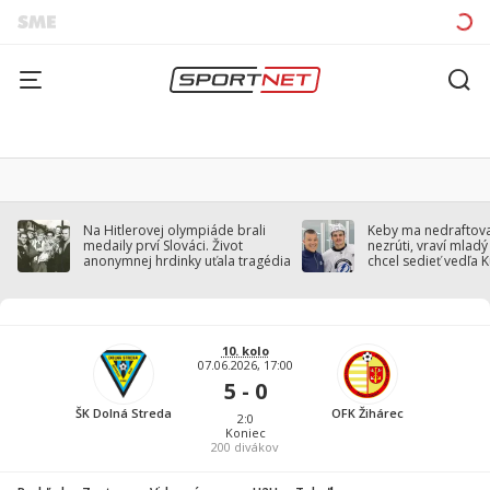
Na Hitlerovej olympiáde brali
Keby ma nedraftoval
medaily prví Slováci. Život
nezrúti, vraví mladý
anonymnej hrdinky uťala tragédia
chcel sedieť vedľa 
10. kolo
07.06.2026, 17:00
5 - 0
ŠK Dolná Streda
OFK Žihárec
2:0
Koniec
200
divákov