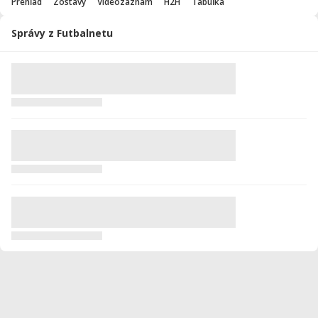
Prehľad
Zostavy
Videozáznam
H2H
Tabuľka
Správy z Futbalnetu