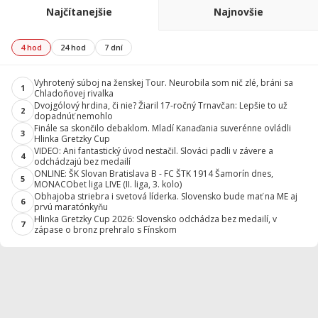
Najčítanejšie
Najnovšie
4 hod
24 hod
7 dní
Vyhrotený súboj na ženskej Tour. Neurobila som nič zlé, bráni sa
1
Chladoňovej rivalka
Dvojgólový hrdina, či nie? Žiaril 17-ročný Trnavčan: Lepšie to už
2
dopadnúť nemohlo
Finále sa skončilo debaklom. Mladí Kanaďania suverénne ovládli
3
Hlinka Gretzky Cup
VIDEO: Ani fantastický úvod nestačil. Slováci padli v závere a
4
odchádzajú bez medailí
ONLINE: ŠK Slovan Bratislava B - FC ŠTK 1914 Šamorín dnes,
5
MONACObet liga LIVE (II. liga, 3. kolo)
Obhajoba striebra i svetová líderka. Slovensko bude mať na ME aj
6
prvú maratónkyňu
Hlinka Gretzky Cup 2026: Slovensko odchádza bez medailí, v
7
zápase o bronz prehralo s Fínskom