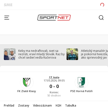
Keby ma nedraftovali, svet sa
Atletický manažér J
nezrúti, vraví mladý Slovák. Raz by
je pokorná hviezda,
chcel sedieť vedľa Kučerova
ako sprievodný jav
17. kolo
17.05.2026, 09:05
0 - 0
FK Zlaté Klasy
PSE Horná Potôň
Koniec
50
divákov
Prehľad
Zostavy
Videozáznam
H2H
Tabuľka