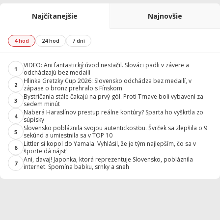
Najčítanejšie
Najnovšie
4 hod
24 hod
7 dní
VIDEO: Ani fantastický úvod nestačil. Slováci padli v závere a
1
odchádzajú bez medailí
Hlinka Gretzky Cup 2026: Slovensko odchádza bez medailí, v
2
zápase o bronz prehralo s Fínskom
Bystričania stále čakajú na prvý gól. Proti Trnave boli vybavení za
3
sedem minút
Naberá Haraslínov prestup reálne kontúry? Sparta ho vyškrtla zo
4
súpisky
Slovensko pobláznila svojou autentickosťou. Švrček sa zlepšila o 9
5
sekúnd a umiestnila sa v TOP 10
Littler si kopol do Yamala. Vyhlásil, že je tým najlepším, čo sa v
6
športe dá nájsť
Ani, davaj! Japonka, ktorá reprezentuje Slovensko, pobláznila
7
internet. Spomína babku, srnky a sneh