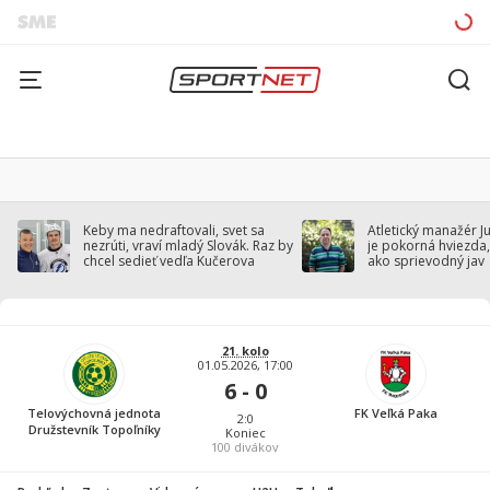
Keby ma nedraftovali, svet sa
Atletický manažér J
nezrúti, vraví mladý Slovák. Raz by
je pokorná hviezda,
chcel sedieť vedľa Kučerova
ako sprievodný jav
21. kolo
01.05.2026, 17:00
6 - 0
Telovýchovná jednota
FK Veľká Paka
2:0
Družstevník Topoľníky
Koniec
100
divákov