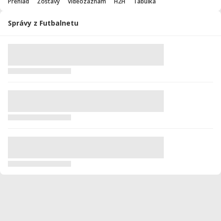
Prehľad
Zostavy
Videozáznam
H2H
Tabuľka
Správy z Futbalnetu