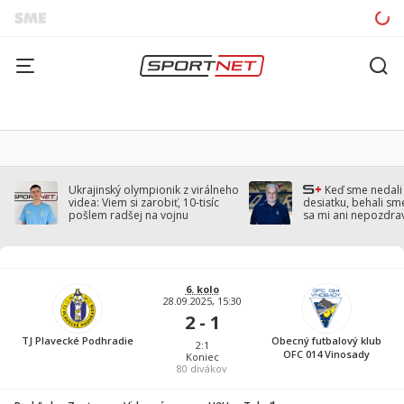
Ukrajinský olympionik z virálneho
Keď sme nedal
videa: Viem si zarobiť, 10-tisíc
desiatku, behali sm
pošlem radšej na vojnu
sa mi ani nepozdra
Droppa
6. kolo
28.09.2025, 15:30
2 - 1
TJ Plavecké Podhradie
Obecný futbalový klub
2:1
OFC 014 Vinosady
Koniec
80
divákov