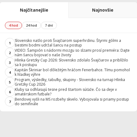
Najčítanejšie
Najnovšie
4 hod
24 hod
7 dní
Slovensko našlo proti Švajčiarom superhrdinu. Štyrmi gólmi a
1
šiestimi bodmi udržal šancu na postup
VIDEO: Šampión s nádormi mozgu so slzami prosí premiéra: Dajte
2
nám šancu bojovať o naše životy
Hlinka Gretzky Cup 2026: Slovensko zdolalo Švajčiarov a priblížilo
3
sa k postupu
Kapitán Škriniar bol dôležitým hráčom Fenerbahce. Tímu pomohol
4
k hladkej výhre
Program, výsledky, tabuľky, skupiny - Slovensko na turnaji Hlinka
5
Gretzky Cup 2026
Kluby sa odhlasujú tesne pred štartom súťaže. Čo sa deje v
6
amatérskom futbale?
Bendovej vyšli na MS rozbehy skvelo. Vybojovala si priamy postup
7
do semifinále