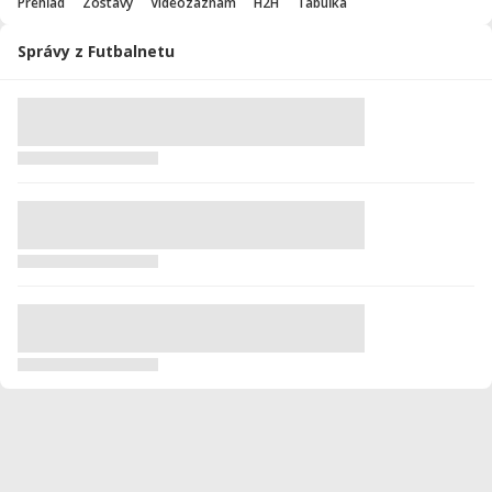
Prehľad
Zostavy
Videozáznam
H2H
Tabuľka
Správy z Futbalnetu