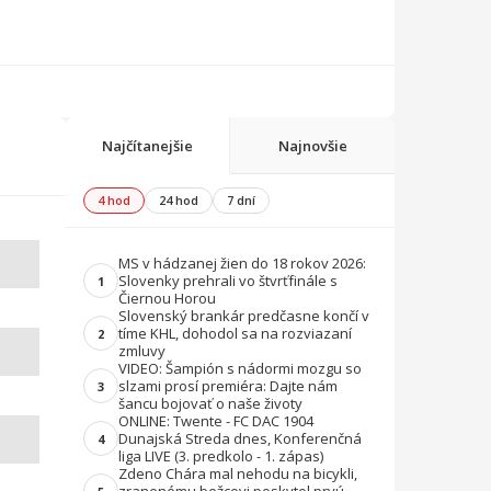
Najčítanejšie
Najnovšie
4 hod
24 hod
7 dní
MS v hádzanej žien do 18 rokov 2026:
Slovenky prehrali vo štvrťfinále s
1
Čiernou Horou
Slovenský brankár predčasne končí v
tíme KHL, dohodol sa na rozviazaní
2
zmluvy
VIDEO: Šampión s nádormi mozgu so
slzami prosí premiéra: Dajte nám
3
šancu bojovať o naše životy
ONLINE: Twente - FC DAC 1904
Dunajská Streda dnes, Konferenčná
4
liga LIVE (3. predkolo - 1. zápas)
Zdeno Chára mal nehodu na bicykli,