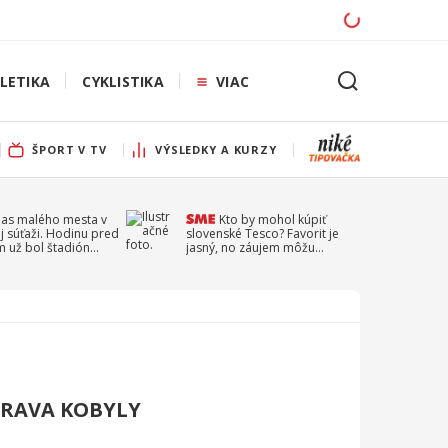
LETIKA
CYKLISTIKA
VIAC
ŠPORT V TV
VÝSLEDKY A KURZY
pas malého mesta v
Kto by mohol kúpiť
j súťaži. Hodinu pred
slovenské Tesco? Favorit je
 už bol štadión
jasný, no záujem môžu
ý
prejaviť aj ďalší
BRAVA KOBYLY