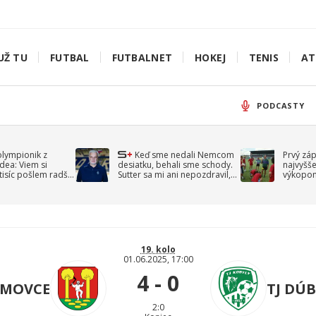
UŽ TU
FUTBAL
FUTBALNET
HOKEJ
TENIS
AT
PODCASTY
olympionik z
Keď sme nedali Nemcom
Prvý zá
idea: Viem si
desiatku, behali sme schody.
najvyšše
-tisíc pošlem radšej
Sutter sa mi ani nepozdravil,
výkopom
spomína Droppa
uzavret
19. kolo
01.06.2025, 17:00
4 - 0
ÁMOVCE
TJ DÚ
2:0