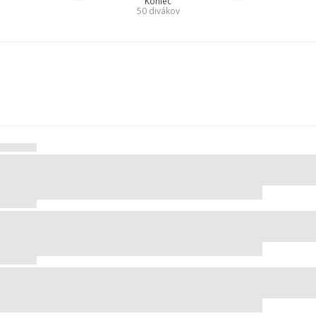
Koniec
50
divákov