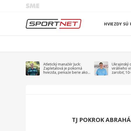
HVIEZDY SÚ 
Atletický manažér Juck:
Ukrajinský 
Zapletalová je pokorná
virálneho v
hviezda, peniaze berie ako
zarobiť, 10
sprievodný jav
na vojnu
TJ POKROK ABRAH