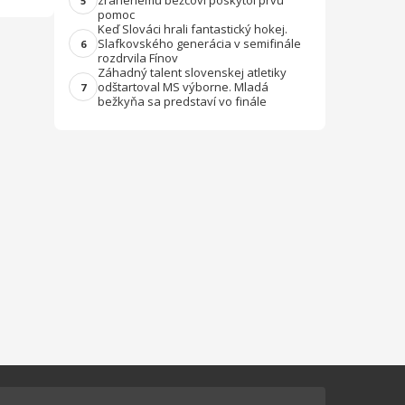
zranenému bežcovi poskytol prvú
5
pomoc
Keď Slováci hrali fantastický hokej.
Slafkovského generácia v semifinále
6
rozdrvila Fínov
Záhadný talent slovenskej atletiky
odštartoval MS výborne. Mladá
7
bežkyňa sa predstaví vo finále