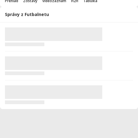
Prehľad
Zostavy
Videozáznam
H2H
Tabuľka
Správy z Futbalnetu