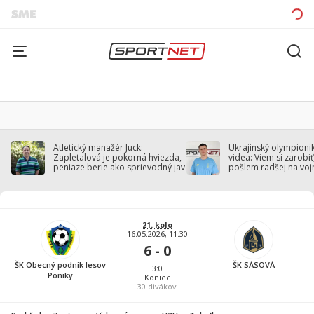
Atletický manažér Juck:
Ukrajinský olympionik
Zapletalová je pokorná hviezda,
videa: Viem si zarobiť,
peniaze berie ako sprievodný jav
pošlem radšej na voj
21. kolo
16.05.2026, 11:30
6 - 0
ŠK Obecný podnik lesov
ŠK SÁSOVÁ
3:0
Poniky
Koniec
30
divákov