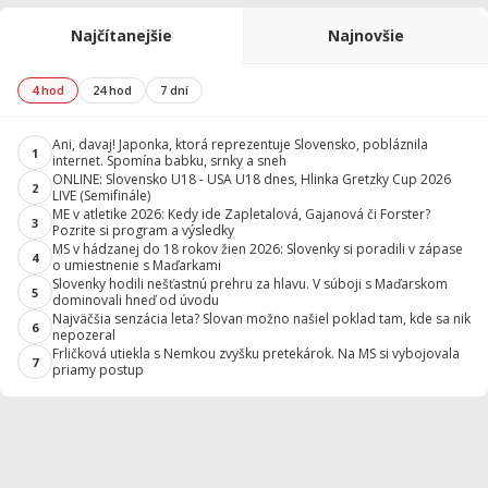
Najčítanejšie
Najnovšie
4 hod
24 hod
7 dní
Ani, davaj! Japonka, ktorá reprezentuje Slovensko, pobláznila
1
internet. Spomína babku, srnky a sneh
ONLINE: Slovensko U18 - USA U18 dnes, Hlinka Gretzky Cup 2026
2
LIVE (Semifinále)
ME v atletike 2026: Kedy ide Zapletalová, Gajanová či Forster?
3
Pozrite si program a výsledky
MS v hádzanej do 18 rokov žien 2026: Slovenky si poradili v zápase
4
o umiestnenie s Maďarkami
Slovenky hodili nešťastnú prehru za hlavu. V súboji s Maďarskom
5
dominovali hneď od úvodu
Najväčšia senzácia leta? Slovan možno našiel poklad tam, kde sa nik
6
nepozeral
Frličková utiekla s Nemkou zvyšku pretekárok. Na MS si vybojovala
7
priamy postup