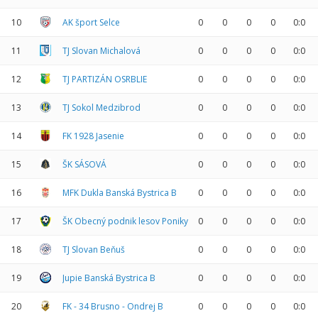
10
AK šport Selce
0
0
0
0
0:0
11
TJ Slovan Michalová
0
0
0
0
0:0
12
TJ PARTIZÁN OSRBLIE
0
0
0
0
0:0
13
TJ Sokol Medzibrod
0
0
0
0
0:0
14
FK 1928 Jasenie
0
0
0
0
0:0
15
ŠK SÁSOVÁ
0
0
0
0
0:0
16
MFK Dukla Banská Bystrica B
0
0
0
0
0:0
17
ŠK Obecný podnik lesov Poniky
0
0
0
0
0:0
18
TJ Slovan Beňuš
0
0
0
0
0:0
19
Jupie Banská Bystrica B
0
0
0
0
0:0
20
FK - 34 Brusno - Ondrej B
0
0
0
0
0:0