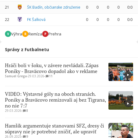
21
ŠK Badín, občianske združenie
0
0
0
0
0:0
22
FK Šalková
0
0
0
0
0:0
Výhra
Remíza
Prehra
V
R
P
Správy z Futbalnetu
Hráči boli v šoku, v závere nevládali. Zápas
Poniky - Braväcovo dopadol ako v reklame
Samuel Grega
∙
29.03.2026
∙
11
VIDEO: Výstavné góly na oboch stranách.
Poniky a Braväcovo remizovali aj bez Tigrana,
no nie 7:7
29.03.2026
∙
8
Hamšík argumentuje stanovami SFZ, dresy či
súpravy nie je potrebné zničiť, ale upraviť
26.09.2025
∙
9