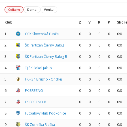
Celkom
Doma
Vonku
Klub
Z
V
R
P
Skór
1
OFK Slovenská Ľupča
0
0
0
0
0:0
2
ŠK Partizán Čierny Balog
0
0
0
0
0:0
3
ŠK Partizán Čierny Balog B
0
0
0
0
0:0
4
TJ ŠK Sokol Jakub
0
0
0
0
0:0
5
FK - 34 Brusno - Ondrej
0
0
0
0
0:0
6
FK BREZNO
0
0
0
0
0:0
7
FK BREZNO B
0
0
0
0
0:0
8
Futbalový klub Podkonice
0
0
0
0
0:0
9
ŠK Zornička Riečka
0
0
0
0
0:0