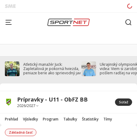
Atletický manažér Juck:
Ukrajinský olympionik
Zapletalová je pokorná hviezda,
videa: Viem si zarobiť,
peniaze berie ako sprievodný jav
pošlem radšej na voj
Prípravky - U11 - ObFZ BB
Súťaž
Prehľad
Výsledky
Program
Tabuľky
Štatistiky
Tímy
Základná časť