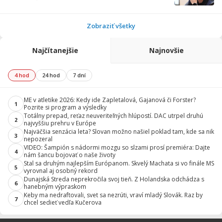
Zobraziť všetky
Najčítanejšie
Najnovšie
4 hod
24 hod
7 dní
ME v atletike 2026: Kedy ide Zapletalová, Gajanová či Forster?
1
Pozrite si program a výsledky
Totálny prepad, reťaz neuveriteľných hlúpostí. DAC utrpel druhú
2
najvyššiu prehru v Európe
Najväčšia senzácia leta? Slovan možno našiel poklad tam, kde sa nik
3
nepozeral
VIDEO: Šampión s nádormi mozgu so slzami prosí premiéra: Dajte
4
nám šancu bojovať o naše životy
Stal sa druhým najlepším Európanom. Skvelý Machata si vo finále MS
5
vyrovnal aj osobný rekord
Dunajská Streda neprekročila svoj tieň. Z Holandska odchádza s
6
hanebným výpraskom
Keby ma nedraftovali, svet sa nezrúti, vraví mladý Slovák. Raz by
7
chcel sedieť vedľa Kučerova