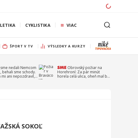
LETIKA
CYKLISTIKA
VIAC
ŠPORT V TV
VÝSLEDKY A KURZY
 sme nedali Nemcom
Obrovský požiar na
, behali sme schody.
Horehroní: Za pár minút
a mi ani nepozdravil,
horela celá ulica, oheň mal byť
a Droppa
založený úmyselne
VAŽSKÁ SOKOĽ