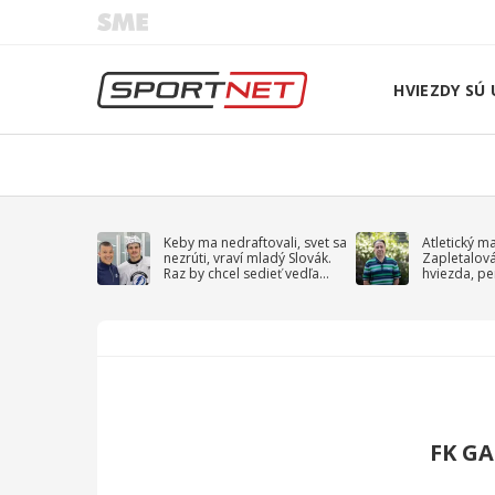
HVIEZDY SÚ 
Keby ma nedraftovali, svet sa
Atletický m
nezrúti, vraví mladý Slovák.
Zapletalov
Raz by chcel sedieť vedľa
hviezda, pe
Kučerova
sprievodný 
FK GA