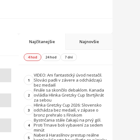
Najčítanejšie
Najnovšie
4 hod
24 hod
7 dní
VIDEO: Ani fantastický úvod nestačil.
Slováci padli v závere a odchádzajú
1
bez medailí
Finále sa skončilo debaklom. Kanada
ovládla Hlinka Gretzky Cup štvrtýkrát
2
za sebou
Hlinka Gretzky Cup 2026: Slovensko
odchádza bez medailí, v zápase o
3
bronz prehralo s Fínskom
Bystričania stále čakajú na prvý gól.
Proti Trnave boli vybavení za sedem
4
minút
Naberá Haraslínov prestup reálne
5