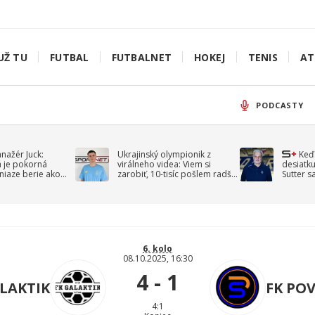
UŽ TU
FUTBAL
FUTBALNET
HOKEJ
TENIS
AT
PODCASTY
anažér Juck:
Ukrajinský olympionik z
Keď
á je pokorná
virálneho videa: Viem si
desiatku
niaze berie ako
zarobiť, 10-tisíc pošlem radšej
Sutter s
jav
na vojnu
spomín
6. kolo
08.10.2025, 16:30
4 - 1
LAKTIK
FK PO
4:1