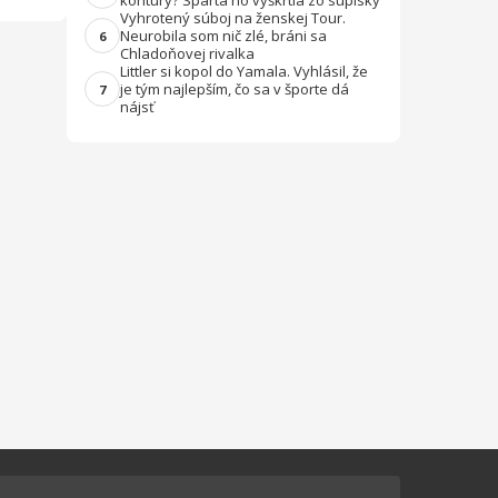
kontúry? Sparta ho vyškrtla zo súpisky
Vyhrotený súboj na ženskej Tour.
Neurobila som nič zlé, bráni sa
6
Chladoňovej rivalka
Littler si kopol do Yamala. Vyhlásil, že
je tým najlepším, čo sa v športe dá
7
nájsť