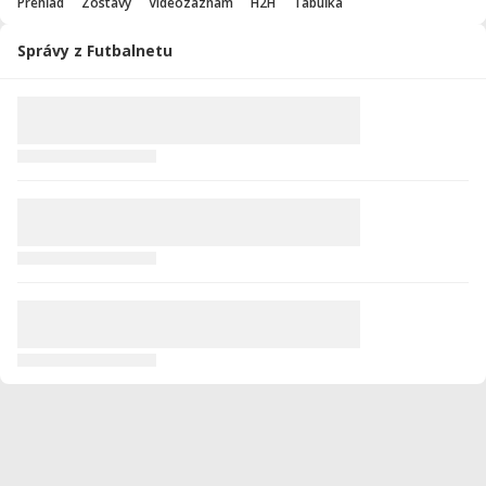
Prehľad
Zostavy
Videozáznam
H2H
Tabuľka
Správy z Futbalnetu