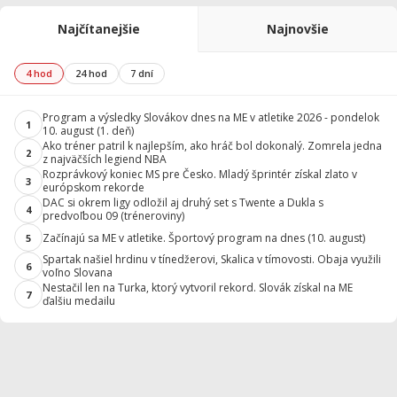
Najčítanejšie
Najnovšie
4 hod
24 hod
7 dní
Program a výsledky Slovákov dnes na ME v atletike 2026 - pondelok
1
10. august (1. deň)
Ako tréner patril k najlepším, ako hráč bol dokonalý. Zomrela jedna
2
z najväčších legiend NBA
Rozprávkový koniec MS pre Česko. Mladý šprintér získal zlato v
3
európskom rekorde
DAC si okrem ligy odložil aj druhý set s Twente a Dukla s
4
predvoľbou 09 (tréneroviny)
Začínajú sa ME v atletike. Športový program na dnes (10. august)
5
Spartak našiel hrdinu v tínedžerovi, Skalica v tímovosti. Obaja využili
6
voľno Slovana
Nestačil len na Turka, ktorý vytvoril rekord. Slovák získal na ME
7
ďalšiu medailu