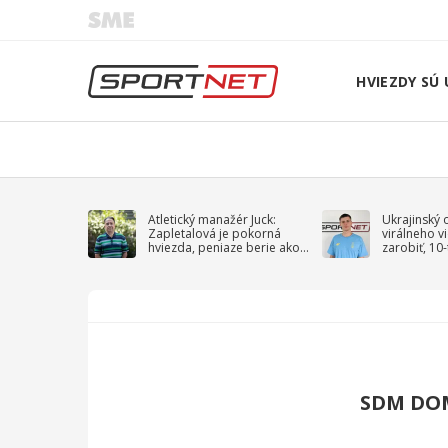
HVIEZDY SÚ 
Atletický manažér Juck:
Ukrajinský 
Zapletalová je pokorná
virálneho v
hviezda, peniaze berie ako
zarobiť, 10
sprievodný jav
na vojnu
SDM DO