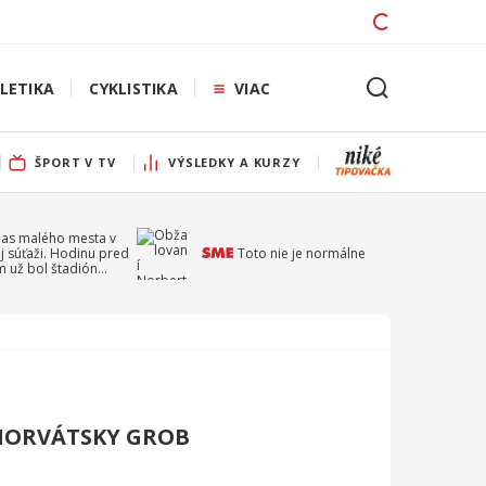
LETIKA
CYKLISTIKA
VIAC
ŠPORT V TV
VÝSLEDKY A KURZY
pas malého mesta v
j súťaži. Hodinu pred
Toto nie je normálne
 už bol štadión
ý
HORVÁTSKY GROB