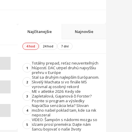
Najčítanejšie
Najnovšie
4 hod
24 hod
7 dní
Totálny prepad, reťaz neuveriteľných
hlúpostí. DAC utrpel druhú najvyššiu
1
prehru v Európe
Stal sa druhým najlepším Európanom.
Skvelý Machata si vo finále MS
2
vyrovnal aj osobný rekord
ME v atletike 2026: Kedy ide
Zapletalová, Gajanová či Forster?
3
Pozrite si program a výsledky
Najväčšia senzácia leta? Slovan
možno našiel poklad tam, kde sa nik
4
nepozeral
VIDEO: Šampión s nádormi mozgu so
slzami prosí premiéra: Dajte nám
5
šancu bojovať o naše životy