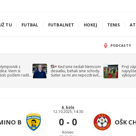
UŽ TU
FUTBAL
FUTBALNET
HOKEJ
TENIS
AT
PODCASTY
olympionik z
Keď sme nedali Nemcom
Prvý zá
idea: Viem si
desiatku, behali sme schody.
najvyšše
-tisíc pošlem radšej
Sutter sa mi ani nepozdravil,
výkopom
spomína Droppa
uzavret
6. kolo
12.10.2025, 14:30
0 - 0
MINO B
OŠK C
Koniec