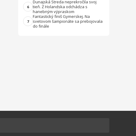
Dunajská Streda neprekročila svoj
tieň. Z Holandska odchádza s
6
hanebným výpraskom
Fantastický finiš Gymerskej. Na
svetovom šampionáte sa prebojovala
7
do finále