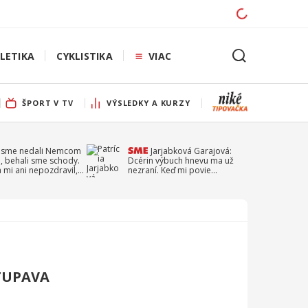
LETIKA
CYKLISTIKA
VIAC
ŠPORT V TV
VÝSLEDKY A KURZY
 sme nedali Nemcom
Jarjabková Garajová:
, behali sme schody.
Dcérin výbuch hnevu ma už
a mi ani nepozdravil,
nezraní. Keď mi povie
a Droppa
ďakujem, aj sa zahanbím
TUPAVA