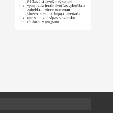
Frličková si skvelým výkonom
vybojovala finále. Svoj čas vylepšila a
6
zabehla sezónne maximum
Slovenskí mladíci bojujú o medailu.
Kde sledovať zápas Slovensko -
7
Fínsko? (TV program)