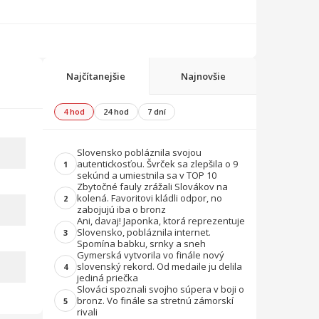
Najčítanejšie
Najnovšie
4 hod
24 hod
7 dní
Slovensko pobláznila svojou
autentickosťou. Švrček sa zlepšila o 9
1
sekúnd a umiestnila sa v TOP 10
Zbytočné fauly zrážali Slovákov na
kolená. Favoritovi kládli odpor, no
2
zabojujú iba o bronz
Ani, davaj! Japonka, ktorá reprezentuje
Slovensko, pobláznila internet.
3
Spomína babku, srnky a sneh
Gymerská vytvorila vo finále nový
slovenský rekord. Od medaile ju delila
4
jediná priečka
Slováci spoznali svojho súpera v boji o
bronz. Vo finále sa stretnú zámorskí
5
rivali