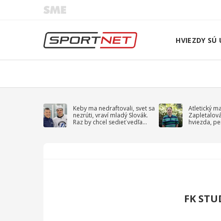
HVIEZDY SÚ 
Keby ma nedraftovali, svet sa
Atletický m
nezrúti, vraví mladý Slovák.
Zapletalov
Raz by chcel sedieť vedľa
hviezda, pe
Kučerova
sprievodný 
FK STU