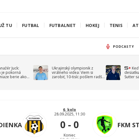
UŽ TU
FUTBAL
FUTBALNET
HOKEJ
TENIS
AT
PODCASTY
anažér Juck:
Ukrajinský olympionik z
Keď
á je pokorná
virálneho videa: Viem si
desiatku
niaze berie ako
zarobiť, 10-tisíc pošlem radšej
Sutter s
jav
na vojnu
spomín
6. kolo
28.09.2025, 11:30
0 - 0
DIENKA
FKM S
Koniec