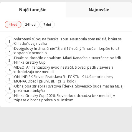
Najčítanejšie
Najnovšie
4 hod
24 hod
7 dní
Vyhrotený súboj na ženskej Tour. Neurobila som nič zlé, bráni sa
1
Chladoňovej rivalka
Dvojgólový hrdina, či nie? Žiaril 17-ročný Trnavčan: Lepšie to už
2
dopadnúť nemohlo
Finále sa skončilo debaklom. Mladí Kanaďania suverénne ovládli
3
Hlinka Gretzky Cup
VIDEO: Ani fantastický úvod nestačil. Slováci padli v závere a
4
odchádzajú bez medailí
ONLINE: ŠK Slovan Bratislava B - FC ŠTK 1914 Šamorín dnes,
5
MONACObet liga LIVE (II. liga, 3. kolo)
Obhajoba striebra i svetová líderka. Slovensko bude mať na ME aj
6
prvú maratónkyňu
Hlinka Gretzky Cup 2026: Slovensko odchádza bez medailí, v
7
zápase o bronz prehralo s Fínskom