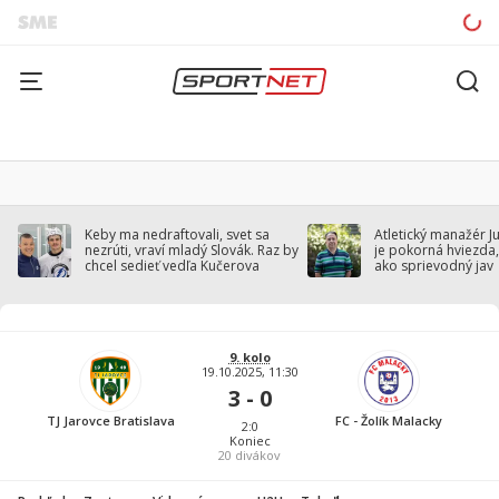
Keby ma nedraftovali, svet sa
Atletický manažér J
nezrúti, vraví mladý Slovák. Raz by
je pokorná hviezda,
chcel sedieť vedľa Kučerova
ako sprievodný jav
9. kolo
19.10.2025, 11:30
3 - 0
TJ Jarovce Bratislava
FC - Žolík Malacky
2:0
Koniec
20
divákov