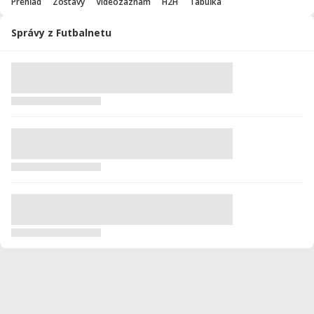
Prehľad
Zostavy
Videozáznam
H2H
Tabuľka
Správy z Futbalnetu