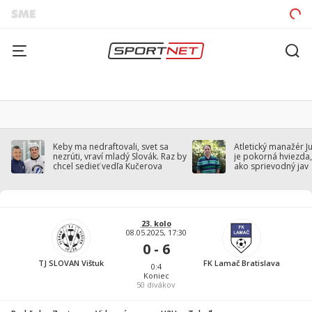
Keby ma nedraftovali, svet sa
Atletický manažér J
nezrúti, vraví mladý Slovák. Raz by
je pokorná hviezda,
chcel sedieť vedľa Kučerova
ako sprievodný jav
23. kolo
08.05.2025, 17:30
0 - 6
TJ SLOVAN Vištuk
FK Lamač Bratislava
0:4
Koniec
50
divákov