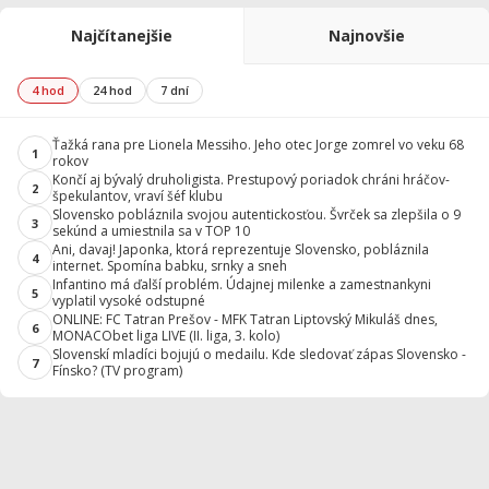
Najčítanejšie
Najnovšie
4 hod
24 hod
7 dní
Ťažká rana pre Lionela Messiho. Jeho otec Jorge zomrel vo veku 68
1
rokov
Končí aj bývalý druholigista. Prestupový poriadok chráni hráčov-
2
špekulantov, vraví šéf klubu
Slovensko pobláznila svojou autentickosťou. Švrček sa zlepšila o 9
3
sekúnd a umiestnila sa v TOP 10
Ani, davaj! Japonka, ktorá reprezentuje Slovensko, pobláznila
4
internet. Spomína babku, srnky a sneh
Infantino má ďalší problém. Údajnej milenke a zamestnankyni
5
vyplatil vysoké odstupné
ONLINE: FC Tatran Prešov - MFK Tatran Liptovský Mikuláš dnes,
6
MONACObet liga LIVE (II. liga, 3. kolo)
Slovenskí mladíci bojujú o medailu. Kde sledovať zápas Slovensko -
7
Fínsko? (TV program)