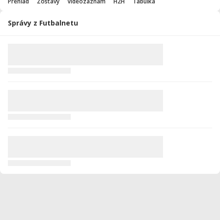
Prehľad
Zostavy
Videozáznam
H2H
Tabuľka
Správy z Futbalnetu