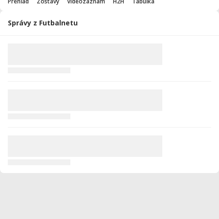
Prehľad
Zostavy
Videozáznam
H2H
Tabuľka
Správy z Futbalnetu