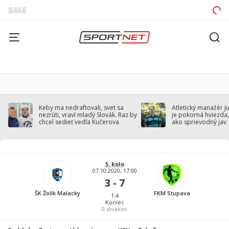
Keby ma nedraftovali, svet sa
Atletický manažér J
nezrúti, vraví mladý Slovák. Raz by
je pokorná hviezda,
chcel sedieť vedľa Kučerova
ako sprievodný jav
5. kolo
07.10.2020, 17:00
3 - 7
ŠK Žolík Malacky
FKM Stupava
1:4
Koniec
0
divákov