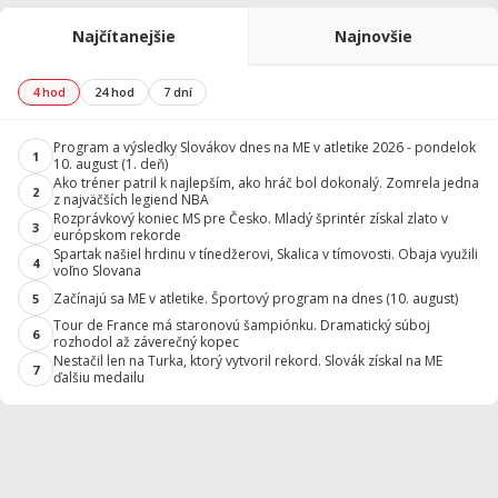
Najčítanejšie
Najnovšie
4 hod
24 hod
7 dní
Program a výsledky Slovákov dnes na ME v atletike 2026 - pondelok
1
10. august (1. deň)
Ako tréner patril k najlepším, ako hráč bol dokonalý. Zomrela jedna
2
z najväčších legiend NBA
Rozprávkový koniec MS pre Česko. Mladý šprintér získal zlato v
3
európskom rekorde
Spartak našiel hrdinu v tínedžerovi, Skalica v tímovosti. Obaja využili
4
voľno Slovana
Začínajú sa ME v atletike. Športový program na dnes (10. august)
5
Tour de France má staronovú šampiónku. Dramatický súboj
6
rozhodol až záverečný kopec
Nestačil len na Turka, ktorý vytvoril rekord. Slovák získal na ME
7
ďalšiu medailu