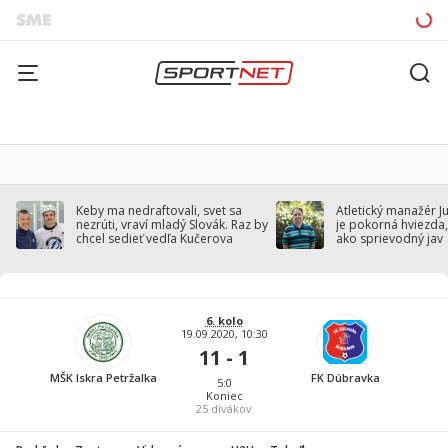
Keby ma nedraftovali, svet sa
Atletický manažér J
nezrúti, vraví mladý Slovák. Raz by
je pokorná hviezda,
chcel sedieť vedľa Kučerova
ako sprievodný jav
6. kolo
19.09.2020, 10:30
11 - 1
MŠK Iskra Petržalka
FK Dúbravka
5:0
Koniec
25
divákov