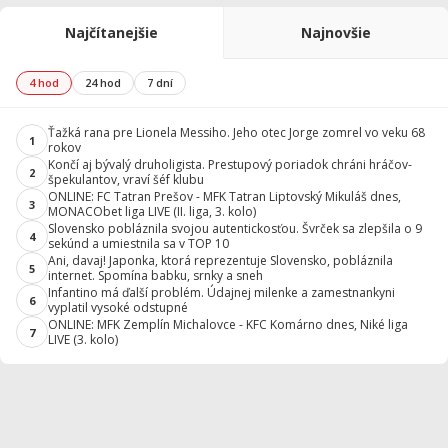
Najčítanejšie
Najnovšie
4 hod
24 hod
7 dní
Ťažká rana pre Lionela Messiho. Jeho otec Jorge zomrel vo veku 68
1
rokov
Končí aj bývalý druholigista. Prestupový poriadok chráni hráčov-
2
špekulantov, vraví šéf klubu
ONLINE: FC Tatran Prešov - MFK Tatran Liptovský Mikuláš dnes,
3
MONACObet liga LIVE (II. liga, 3. kolo)
Slovensko pobláznila svojou autentickosťou. Švrček sa zlepšila o 9
4
sekúnd a umiestnila sa v TOP 10
Ani, davaj! Japonka, ktorá reprezentuje Slovensko, pobláznila
5
internet. Spomína babku, srnky a sneh
Infantino má ďalší problém. Údajnej milenke a zamestnankyni
6
vyplatil vysoké odstupné
ONLINE: MFK Zemplín Michalovce - KFC Komárno dnes, Niké liga
7
LIVE (3. kolo)