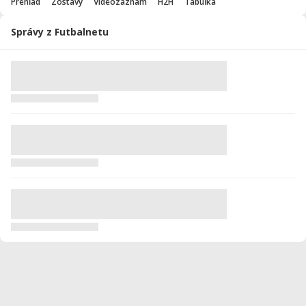
Prehľad
Zostavy
Videozáznam
H2H
Tabuľka
Správy z Futbalnetu