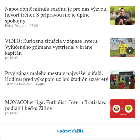
Napodobniť minulú sezónu je pre nás výzvou,
hovorí tréner. S prípravou nie je úplne
spokojný
Peter Cingel
∙
ut 08:00
VIDEO: Kuriózna situácia v zápase Interu.
Vylúčeného gólmana vystriedal v bráne
kapitán
po 19:05
Prvý zápas malého mesta v najvyššej súťaži.
Hodinu pred výkopom už bol štadión uzavretý
Titanilla Bőd
∙
po 15:45
∙
1
MONACObet liga: Futbalisti Interu Bratislava
podľahli béčku Žiliny
po 14:00
Načítať ďalšie