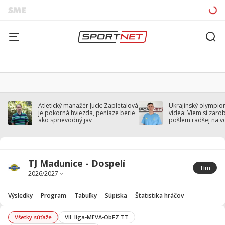
Atletický manažér Juck: Zapletalová
Ukrajinský olympion
je pokorná hviezda, peniaze berie
videa: Viem si zarobi
ako sprievodný jav
pošlem radšej na v
TJ Madunice - Dospelí
Tím
Výsledky
Program
Tabuľky
Súpiska
Štatistika hráčov
Všetky súťaže
VII. liga-MEVA-ObFZ TT