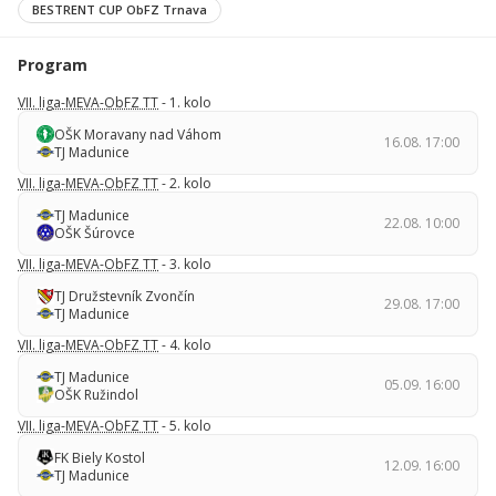
BESTRENT CUP ObFZ Trnava
Program
VII. liga-MEVA-ObFZ TT
- 1. kolo
OŠK Moravany nad Váhom
16.08. 17:00
TJ Madunice
VII. liga-MEVA-ObFZ TT
- 2. kolo
TJ Madunice
22.08. 10:00
OŠK Šúrovce
VII. liga-MEVA-ObFZ TT
- 3. kolo
TJ Družstevník Zvončín
29.08. 17:00
TJ Madunice
VII. liga-MEVA-ObFZ TT
- 4. kolo
TJ Madunice
05.09. 16:00
OŠK Ružindol
VII. liga-MEVA-ObFZ TT
- 5. kolo
FK Biely Kostol
12.09. 16:00
TJ Madunice