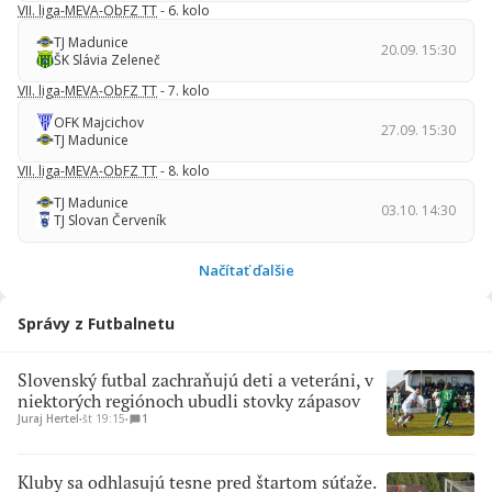
VII. liga-MEVA-ObFZ TT
- 6. kolo
TJ Madunice
20.09. 15:30
ŠK Slávia Zeleneč
VII. liga-MEVA-ObFZ TT
- 7. kolo
OFK Majcichov
27.09. 15:30
TJ Madunice
VII. liga-MEVA-ObFZ TT
- 8. kolo
TJ Madunice
03.10. 14:30
TJ Slovan Červeník
Načítať ďalšie
Správy z Futbalnetu
Slovenský futbal zachraňujú deti a veteráni, v
niektorých regiónoch ubudli stovky zápasov
Juraj Hertel
∙
št 19:15
∙
1
Kluby sa odhlasujú tesne pred štartom súťaže.