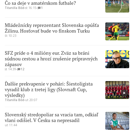
Čo sa deje v amatérskom futbale?
Titanilla Bőd
∙
st 16:15
∙
1
Mládežnícky reprezentant Slovenska opúšťa
Žilinu. Hosťovať bude vo fínskom Turku
št 10:23
SFZ príde o 4 milióny eur. Zväz sa bráni
súdnou cestou a hrozí zrušenie prípravných
zápasov
st 14:39
∙
12
Ďalšie prekvapenie v pohári: Šiestoligista
vyradil klub z tretej ligy (Slovnaft Cup,
výsledky)
Titanilla Bőd
∙
ut 20:07
Slovenský stredopoliar sa vracia tam, odkiaľ
vlani odišiel. V Česku sa nepresadil
ut 11:44