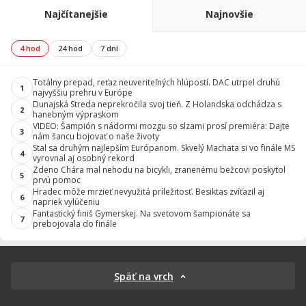
Najčítanejšie
Najnovšie
4 hod
24 hod
7 dní
Totálny prepad, reťaz neuveriteľných hlúpostí. DAC utrpel druhú
1
najvyššiu prehru v Európe
Dunajská Streda neprekročila svoj tieň. Z Holandska odchádza s
2
hanebným výpraskom
VIDEO: Šampión s nádormi mozgu so slzami prosí premiéra: Dajte
3
nám šancu bojovať o naše životy
Stal sa druhým najlepším Európanom. Skvelý Machata si vo finále MS
4
vyrovnal aj osobný rekord
Zdeno Chára mal nehodu na bicykli, zranenému bežcovi poskytol
5
prvú pomoc
Hradec môže mrzieť nevyužitá príležitosť. Besiktas zvíťazil aj
6
napriek vylúčeniu
Fantastický finiš Gymerskej. Na svetovom šampionáte sa
7
prebojovala do finále
Späť na vrch