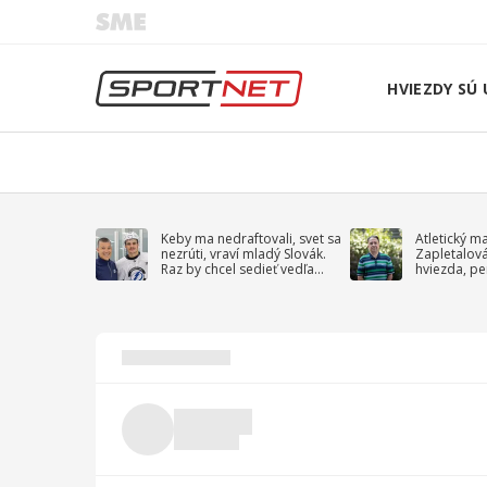
HVIEZDY SÚ 
Keby ma nedraftovali, svet sa
Atletický m
nezrúti, vraví mladý Slovák.
Zapletalov
Raz by chcel sedieť vedľa
hviezda, pe
Kučerova
sprievodný 