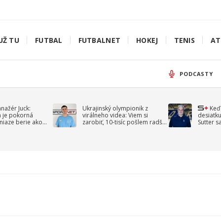
UŽ TU
FUTBAL
FUTBALNET
HOKEJ
TENIS
AT
PODCASTY
anažér Juck:
Ukrajinský olympionik z
Keď
á je pokorná
virálneho videa: Viem si
desiatku
niaze berie ako
zarobiť, 10-tisíc pošlem radšej
Sutter s
jav
na vojnu
spomín