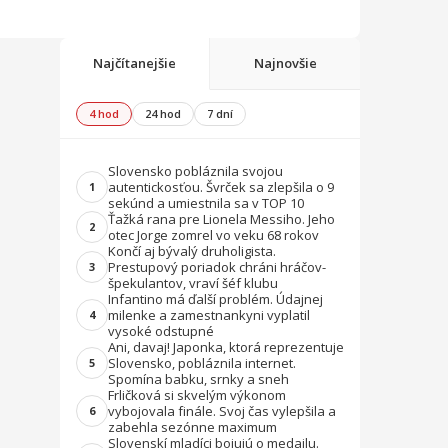
Najčítanejšie
Najnovšie
4 hod
24 hod
7 dní
Slovensko pobláznila svojou
autentickosťou. Švrček sa zlepšila o 9
1
sekúnd a umiestnila sa v TOP 10
Ťažká rana pre Lionela Messiho. Jeho
2
otec Jorge zomrel vo veku 68 rokov
Končí aj bývalý druholigista.
Prestupový poriadok chráni hráčov-
3
špekulantov, vraví šéf klubu
Infantino má ďalší problém. Údajnej
milenke a zamestnankyni vyplatil
4
vysoké odstupné
Ani, davaj! Japonka, ktorá reprezentuje
Slovensko, pobláznila internet.
5
Spomína babku, srnky a sneh
Frličková si skvelým výkonom
vybojovala finále. Svoj čas vylepšila a
6
zabehla sezónne maximum
Slovenskí mladíci bojujú o medailu.