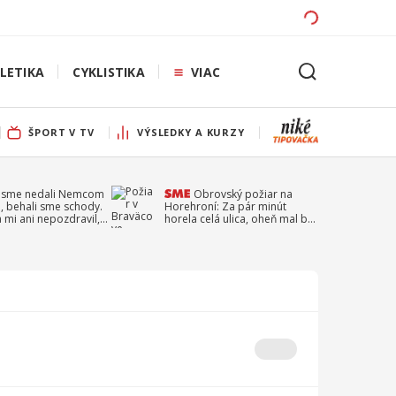
LETIKA
CYKLISTIKA
VIAC
ŠPORT V TV
VÝSLEDKY A KURZY
 sme nedali Nemcom
Obrovský požiar na
, behali sme schody.
Horehroní: Za pár minút
a mi ani nepozdravil,
horela celá ulica, oheň mal byť
a Droppa
založený úmyselne