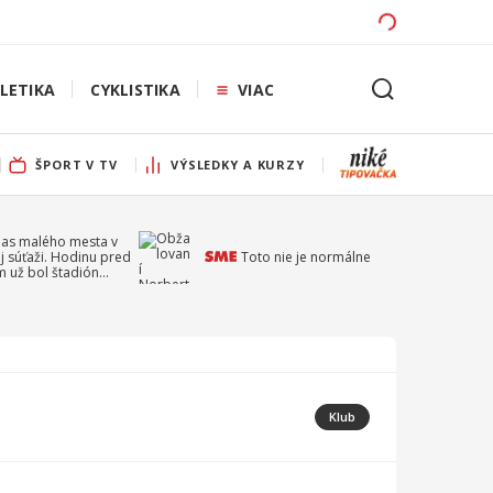
LETIKA
CYKLISTIKA
VIAC
ŠPORT V TV
VÝSLEDKY A KURZY
pas malého mesta v
j súťaži. Hodinu pred
Toto nie je normálne
 už bol štadión
ý
Klub