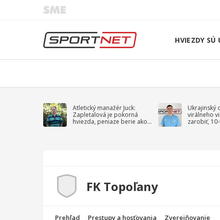
HVIEZDY SÚ 
Atletický manažér Juck:
Ukrajinský 
Zapletalová je pokorná
virálneho v
hviezda, peniaze berie ako
zarobiť, 10
sprievodný jav
na vojnu
FK Topoľany
Prehľad
Prestupy a hosťovania
Zverejňovanie