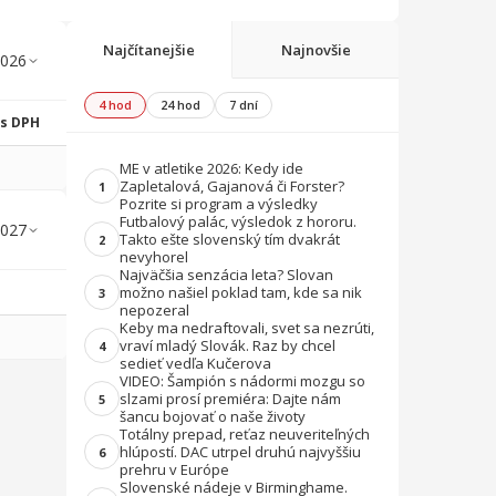
Najčítanejšie
Najnovšie
4 hod
24 hod
7 dní
 s DPH
ME v atletike 2026: Kedy ide
Zapletalová, Gajanová či Forster?
1
Pozrite si program a výsledky
Futbalový palác, výsledok z hororu.
Takto ešte slovenský tím dvakrát
2
nevyhorel
Najväčšia senzácia leta? Slovan
možno našiel poklad tam, kde sa nik
3
nepozeral
Keby ma nedraftovali, svet sa nezrúti,
vraví mladý Slovák. Raz by chcel
4
sedieť vedľa Kučerova
VIDEO: Šampión s nádormi mozgu so
slzami prosí premiéra: Dajte nám
5
šancu bojovať o naše životy
Totálny prepad, reťaz neuveriteľných
hlúpostí. DAC utrpel druhú najvyššiu
6
prehru v Európe
Slovenské nádeje v Birminghame.