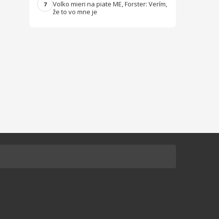
Volko mieri na piate ME, Forster: Verím,
7
že to vo mne je