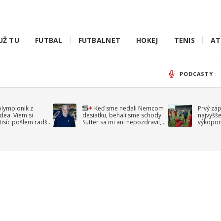
UŽ TU
FUTBAL
FUTBALNET
HOKEJ
TENIS
AT
PODCASTY
olympionik z
Keď sme nedali Nemcom
Prvý zá
idea: Viem si
desiatku, behali sme schody.
najvyšše
-tisíc pošlem radšej
Sutter sa mi ani nepozdravil,
výkopom
spomína Droppa
uzavret