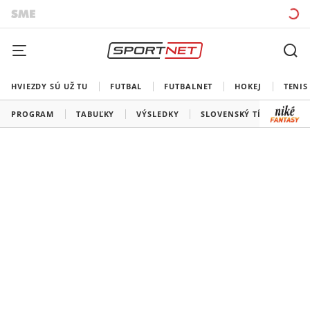
HVIEZDY SÚ UŽ TU
FUTBAL
FUTBALNET
HOKEJ
TENIS
PROGRAM
TABUĽKY
VÝSLEDKY
SLOVENSKÝ TÍM
VŠE